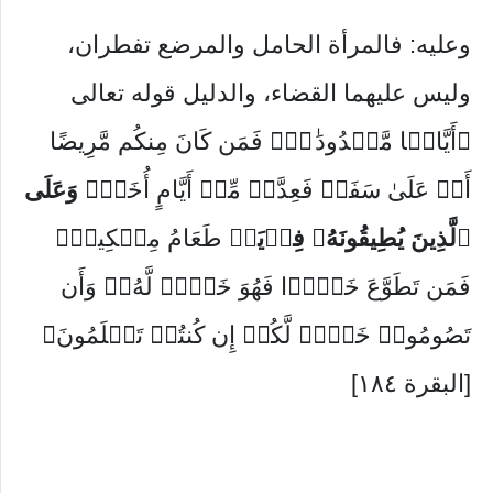
وعليه: فالمرأة الحامل والمرضع تفطران،
وليس عليهما القضاء، والدليل قوله تعالى
﴿أَیَّامࣰا مَّعۡدُودَ ٰ⁠تࣲۚ فَمَن كَانَ مِنكُم مَّرِیضًا
أَوۡ عَلَىٰ سَفَرࣲ فَعِدَّةࣱ مِّنۡ أَیَّامٍ أُخَرَۚ
وَعَلَى
ٱلَّذِینَ یُطِیقُونَهُۥ فِدۡیَةࣱ
طَعَامُ مِسۡكِینࣲۖ
فَمَن تَطَوَّعَ خَیۡرࣰا فَهُوَ خَیۡرࣱ لَّهُۥۚ وَأَن
تَصُومُوا۟ خَیۡرࣱ لَّكُمۡ إِن كُنتُمۡ تَعۡلَمُونَ﴾
[البقرة ١٨٤]