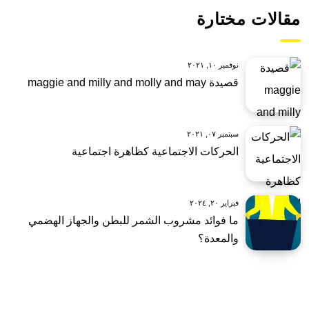
مقالات مختارة
نوفمبر ١٠, ٢٠٢١
قصيدة maggie and milly and molly and may
سبتمبر ٠٧, ٢٠٢١
الحركات الاجتماعية كظاهرة اجتماعية
فبراير ٢٠, ٢٠٢٤
ما فوائد مشروب الشمر للبطن والجهاز الهضمي
والمعدة؟