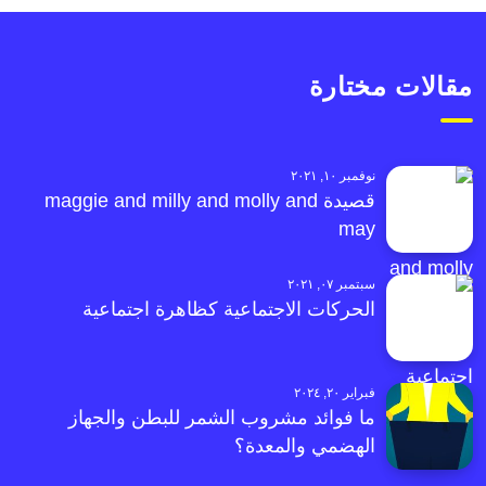
مقالات مختارة
نوفمبر ١٠, ٢٠٢١
قصيدة maggie and milly and molly and
may
سبتمبر ٠٧, ٢٠٢١
الحركات الاجتماعية كظاهرة اجتماعية
فبراير ٢٠, ٢٠٢٤
ما فوائد مشروب الشمر للبطن والجهاز
الهضمي والمعدة؟