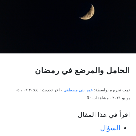
الحامل والمرضع في رمضان
تمت تحريره بواسطة:
عمر بني مصطفى
- اخر تحديث :
٠٦:٣٠:٤٤ ، ٠٥
يوليو ٢٠٢١
- مشاهدات :
0
اقرأ في هذا المقال
السؤال