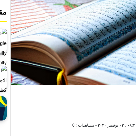
مق
٠٢ نوفمبر ٢٠٢٠
- مشاهدات :
0