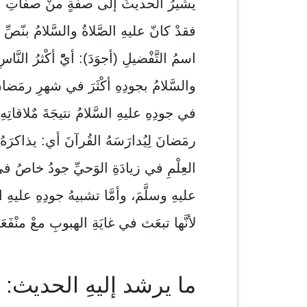
يشيرُ الحديثُ إلى صفَةٍ منْ صفاتِ النَّ
فقدْ كانّ عليهِ الصَّلاةُ والسَّلامُ بنّصِّ ا
اسمُ التَّفْضيلِ (أجوَدَ): أيّْ أكْثرُ النَّ
والسَّلامُ بجودِهِ أكْثَرَ في شهرِ رمَض
في جودِهِ عليهِ السَّلامُ نتيجَةَ مٌلاقاتِ
رمَضانَ لِيُدارَسَهُ القُرآنَ أي: يذاكرَه
العِلْمِ في زيادَةِ الوَحيِّ جودُ خاصُ في
عليهِ وسلَّمَ، وأمَّا تشبيهُ جودِهِ عليهِ الص
لأنَّها تبعَث في غايَةِ الهبوبِ معْ منْفَعَ
ما يرشد إليهِ الحديث: