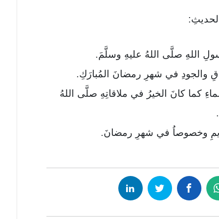
لحديثِ:
ِ اللهِ صلَّى اللهُ عليهِ وسلَّمَ.
ُقِ والجودِ في شهرِ رمضانَ المُبارَكِ.
ماءِ كما كانَ الخيرُ في ملاقاتِهِ صلَّى اللهُ
ريمِ وخصوصاُ في شهرِ رمضانَ.