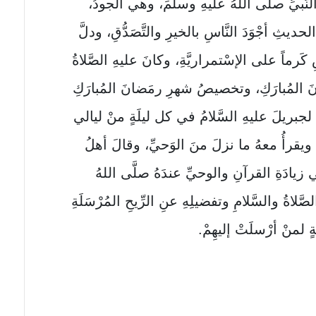
بيِّ صلَّى اللهُ عليهِ وسلَّمَ، وهي الجودُ،
لحديثِ أجْوَدَ النَّاسِ بالخيرِ والتَّصَدُّقِ، ودلَّ
اسِ كَرماً على الإسْتمراريَّةِ، وكانَ عليهِ الصَّلاةُ
انَ المُبارَكِ، وتخصيصُ شهرِ رمَضانَ المُبارَكِ
هِ لجبريلَ عليهِ السَّلامُ في كل ليلَةٍ منْ ليالي
ُ ويقرأُ معهُ ما نزلَ منَ الوَحيِّ، وقالَ أهلُ
 زيادَةِ القرآنِ والوحيِّ عندَهُ صلَّى اللهُ
َّلاةُ والسَّلامِ وتفضيلِهِ عنِ الرِّيحِ المُرْسَلَةِ
ةٍ لمنْ أرْسلَتْ إليهِمْ.