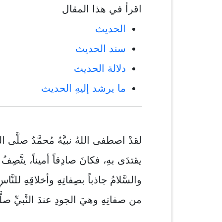
اقرأ في هذا المقال
الحديث
سند الحديث
دلالة الحديث
ما يرشد إليهِ الحديث
لقدْ اصطفى اللهُ نبيَّهُ مُحمَّدُ صلَّى ال
يقتدَى بهِ، فكانَ صادِقاً أميناً، يتَّصِف
والسَّلامُ جاذباً بصِفاتِهِ وأخلاقِهِ للن
من صفاتِهِ وهيَ الجودِ عندَ النَّبيِّ صلَّ