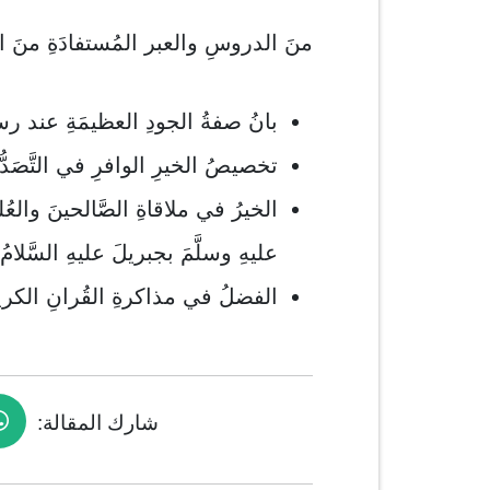
منَ الدروسِ والعبر المُستفادَةِ منَ ا
بانُ صفةُ الجودِ العظيمَةِ عند رسول
تخصيصُ الخيرِ الوافرِ في التَّصَدّ
الخيرُ في ملاقاةِ الصَّالحينَ والعُل
عليهِ وسلَّمَ بجبريلَ عليهِ السَّلامُ.
الفضلُ في مذاكرةِ القُرانِ الك
شارك المقالة: