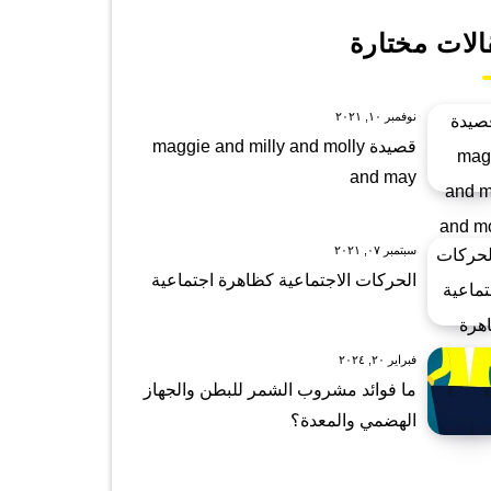
الات مختارة
نوفمبر ١٠, ٢٠٢١
قصيدة maggie and milly and molly
and may
سبتمبر ٠٧, ٢٠٢١
الحركات الاجتماعية كظاهرة اجتماعية
فبراير ٢٠, ٢٠٢٤
ما فوائد مشروب الشمر للبطن والجهاز
الهضمي والمعدة؟