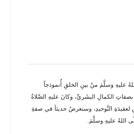
لهُ عليهِ وسلَّمَ منْ بينِ الخلقِ أُنموذجاً
ُ بصفاتِ الكمالِ البشَريِّ، وكانَ عليهِ الصَّلاةُ
َّاسِ لعقيدَةِ التَّوحيدِ، وسنعرضُ حديثأ في صفةِ
ى اللهُ عليهِ وسلَّمَ.