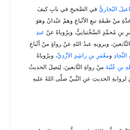
اعيلَ البُخاريُّ
في الصَّحيحِ في بابِ كيفَ
ةِ منْ طبقَةِ تبعِ الأتْباعِ وهمْ عبْدانُ وهوَ
ِ بنِ مُحمَّدٍ السَّخْتيانِيُّ، ويرْوياهُ عنْ
عبدِ
َّابعينَ، ويرويهِ عبدُ اللهِ عنْ رواةٍ منْ أتْباعِ
لنِّجادِ
و
معْمَرِ بنِ راشِدٍ الأزْدِيِّ
، ويرْوياهُ
 بنِ عُتْبَةَ
منْ رواةِ التَّابعينَ، لِيَصِلَ الحديثُ
لروايةِ الحديثِ عنِ النَّبيِّ صلَّى اللهُ عليهِ