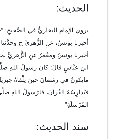
الحديث:
يروي الإمام البخاريُّ في الصَّحيحِ: “حدّ
أخبرنا يونسُ، عنِ الزُّهريِّ ح وحدَّثنا 
أخبرنا يونسُ ومَعْمرُ عنِ الزُّهريِّ نحوه
ابنِ عبَّاسٍ قالَ: كانَ رسولُ اللهِ صلَّى
مايكونُ في رمَضانَ حينَ يلْقاهُ جبريلُ،
فَيُدارِسُهُ القُرآنَ، فَلَرَسولُ اللهِ صلَّى
المُرْسلَةِ”
سند الحديث: