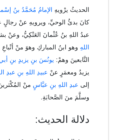
الحديثُ يرْويهِ
الإمامُ مُحَمَّدُ بنُ إسْم
كانَ بدئُ الوحيِّ، ويرويهِ عنْ رجالٍ عدَّ
عبدُ اللهِ بنُ عُثْمانَ العَتْكِيُّ، وعنْ بشر
اللهِ
وهو ابنُ المباركِ وهوَ منْ أتْباعِ الت
التَّابعينَ وهمْ:
يونُسَ بنِ يزيدٍ بنِ أبي ا
يزيدُ ومعمَرٍ عنْ
عبيدِ اللهِ بنِ عبدِ اللهِ
إلى
عبدِ اللهِ بنِ عبَّاسٍ
منْ المُكْثرينَ 
وسلَّمَ منَ الصَّحابَةِ.
دلالة الحديث: