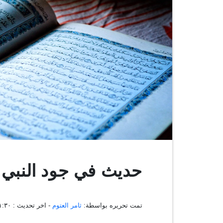
حديث في جود النبي
تمت تحريره بواسطة:
ثامر العتوم
- اخر تحديث :
٠٨:٣١:٣٠ ، 