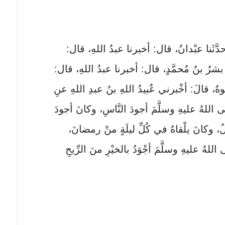
َثَنا عبْدانُ، قال: أخبرنا عبدُ اللهِ، قال:
بشرُ بنُ مُحمَّدٍ، قال: أخبرنا عبدُ اللهِ، قال:
ُ، قالَ: أخْبرني عٌبيدُ اللهِ بنُ عبدِ اللهِ عنِ
 اللهُ عليهِ وسلَّمَ أجودَ النَّاسِ، وكانَ أجودَ
 وكانَ يلْقاهُ في كُلِّ ليلَةٍ منْ رمضانَ،
 اللهُ عليهِ وسلَّمَ أجْوَدُ بالخيْرِ منَ الرِّيحِ