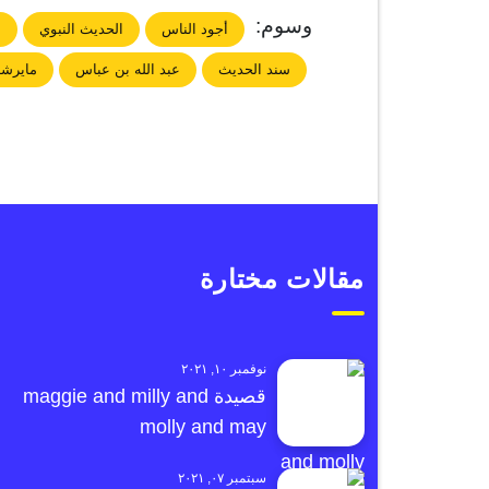
وسوم:
أجود الناس
الحديث النبوي
ا
سند الحديث
عبد الله بن عباس
مايرشد
مقالات مختارة
نوفمبر ١٠, ٢٠٢١
قصيدة maggie and milly and
molly and may
سبتمبر ٠٧, ٢٠٢١