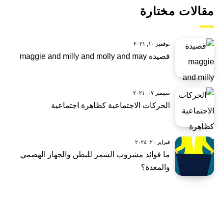
مقالات مختارة
نوفمبر ١٠, ٢٠٢١
قصيدة maggie and milly and molly and may
سبتمبر ٠٧, ٢٠٢١
الحركات الاجتماعية كظاهرة اجتماعية
فبراير ٢٠, ٢٠٢٤
ما فوائد مشروب الشمر للبطن والجهاز الهضمي
والمعدة؟