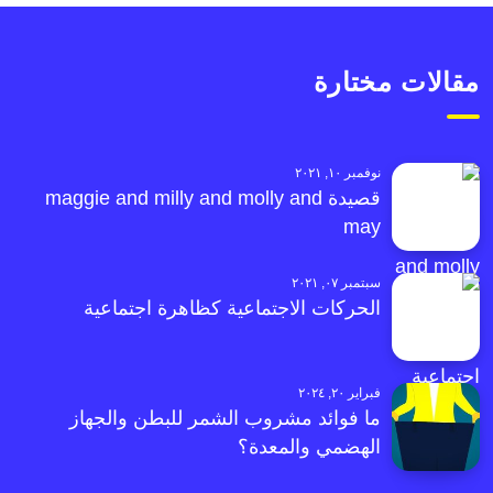
مقالات مختارة
نوفمبر ١٠, ٢٠٢١
قصيدة maggie and milly and molly and
may
سبتمبر ٠٧, ٢٠٢١
الحركات الاجتماعية كظاهرة اجتماعية
فبراير ٢٠, ٢٠٢٤
ما فوائد مشروب الشمر للبطن والجهاز
الهضمي والمعدة؟