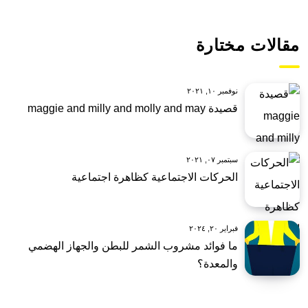
مقالات مختارة
نوفمبر ١٠, ٢٠٢١
قصيدة maggie and milly and molly and may
سبتمبر ٠٧, ٢٠٢١
الحركات الاجتماعية كظاهرة اجتماعية
فبراير ٢٠, ٢٠٢٤
ما فوائد مشروب الشمر للبطن والجهاز الهضمي
والمعدة؟