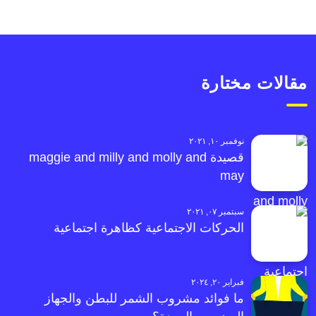
مقالات مختارة
نوفمبر ١٠, ٢٠٢١
قصيدة maggie and milly and molly and
may
سبتمبر ٠٧, ٢٠٢١
الحركات الاجتماعية كظاهرة اجتماعية
فبراير ٢٠, ٢٠٢٤
ما فوائد مشروب الشمر للبطن والجهاز