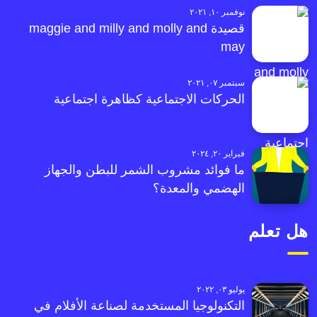
نوفمبر ١٠, ٢٠٢١
قصيدة maggie and milly and molly and
may
سبتمبر ٠٧, ٢٠٢١
الحركات الاجتماعية كظاهرة اجتماعية
فبراير ٢٠, ٢٠٢٤
ما فوائد مشروب الشمر للبطن والجهاز
الهضمي والمعدة؟
هل تعلم
يوليو ٠٣, ٢٠٢٢
التكنولوجيا المستخدمة لصناعة الأفلام في