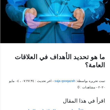
ما هو تحديد الأهداف في العلاقات
العامة؟
تمت تحريره بواسطة:
saja qooqazeh
- اخر تحديث :
٠٧:٢٧:٣٤ ، ٠٤ مايو
٢٠٢٠
- مشاهدات :
0
اقرأ في هذا المقال