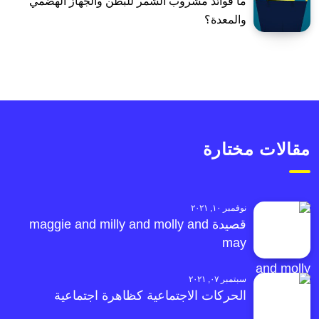
ما فوائد مشروب الشمر للبطن والجهاز الهضمي
والمعدة؟
مقالات مختارة
نوفمبر ١٠, ٢٠٢١
قصيدة maggie and milly and molly and
may
سبتمبر ٠٧, ٢٠٢١
الحركات الاجتماعية كظاهرة اجتماعية