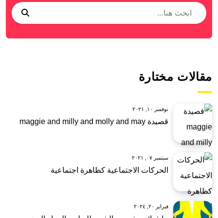
مقالات مختارة
نوفمبر ١٠, ٢٠٢١
قصيدة maggie and milly and molly and may
سبتمبر ٠٧, ٢٠٢١
الحركات الاجتماعية كظاهرة اجتماعية
فبراير ٢٠, ٢٠٢٤