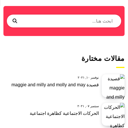
مقالات مختارة
نوفمبر ١٠, ٢٠٢١
قصيدة maggie and milly and molly and may
سبتمبر ٠٧, ٢٠٢١
الحركات الاجتماعية كظاهرة اجتماعية