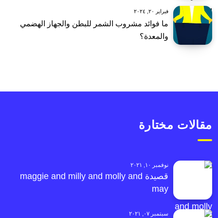
فبراير ٢٠, ٢٠٢٤
ما فوائد مشروب الشمر للبطن والجهاز الهضمي
والمعدة؟
مقالات مختارة
نوفمبر ١٠, ٢٠٢١
قصيدة maggie and milly and molly and
may
سبتمبر ٠٧, ٢٠٢١