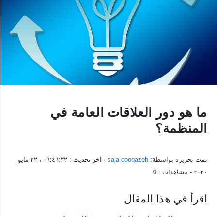
ما هو دور العلاقات العامة في
المنظمة؟
تمت تحريره بواسطة:
saja qooqazeh
- اخر تحديث :
٠٦:٤٦:٣٢ ، ٢٢ مايو
٢٠٢٠
- مشاهدات :
0
اقرأ في هذا المقال