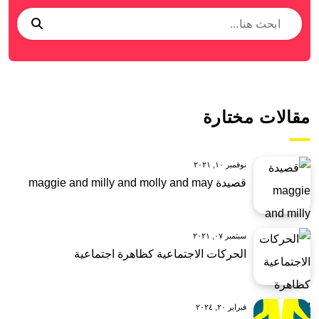
مقالات مختارة
نوفمبر ١٠, ٢٠٢١
قصيدة maggie and milly and molly and may
سبتمبر ٠٧, ٢٠٢١
الحركات الاجتماعية كظاهرة اجتماعية
فبراير ٢٠, ٢٠٢٤