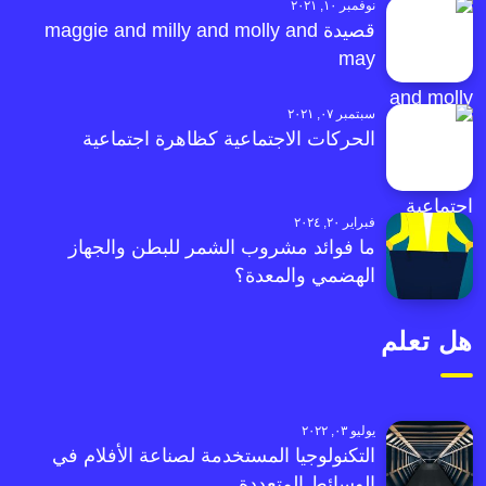
نوفمبر ١٠, ٢٠٢١
قصيدة maggie and milly and molly and
may
سبتمبر ٠٧, ٢٠٢١
الحركات الاجتماعية كظاهرة اجتماعية
فبراير ٢٠, ٢٠٢٤
ما فوائد مشروب الشمر للبطن والجهاز
الهضمي والمعدة؟
هل تعلم
يوليو ٠٣, ٢٠٢٢
التكنولوجيا المستخدمة لصناعة الأفلام في
الوسائط المتعددة