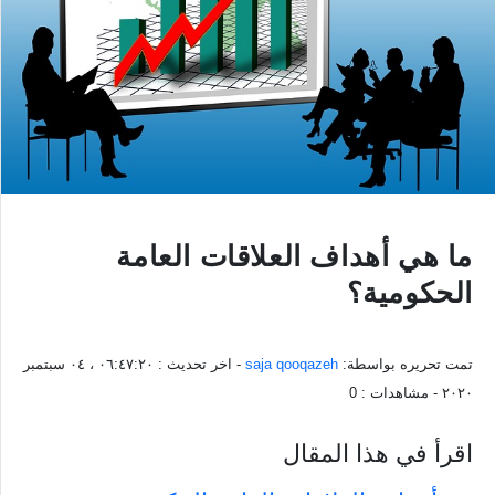
ما هي أهداف العلاقات العامة
الحكومية؟
تمت تحريره بواسطة:
saja qooqazeh
- اخر تحديث :
٠٦:٤٧:٢٠ ، ٠٤ سبتمبر
٢٠٢٠
- مشاهدات :
0
اقرأ في هذا المقال