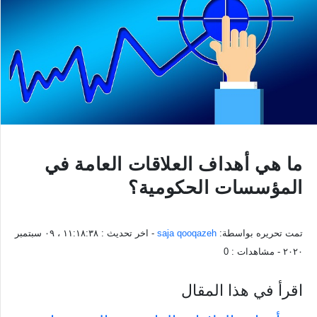
ما هي أهداف العلاقات العامة في
المؤسسات الحكومية؟
تمت تحريره بواسطة:
saja qooqazeh
- اخر تحديث :
١١:١٨:٣٨ ، ٠٩ سبتمبر
٢٠٢٠
- مشاهدات :
0
اقرأ في هذا المقال