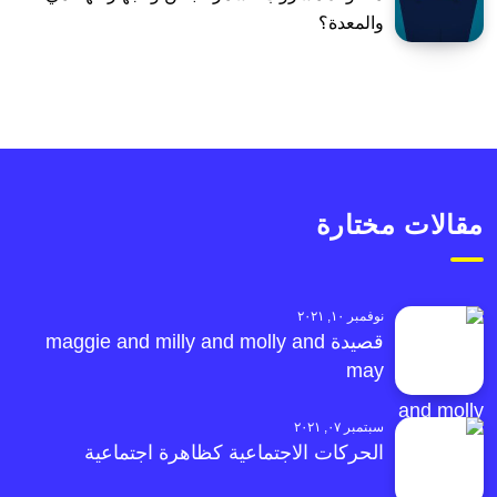
والمعدة؟
مقالات مختارة
نوفمبر ١٠, ٢٠٢١
قصيدة maggie and milly and molly and
may
سبتمبر ٠٧, ٢٠٢١
الحركات الاجتماعية كظاهرة اجتماعية