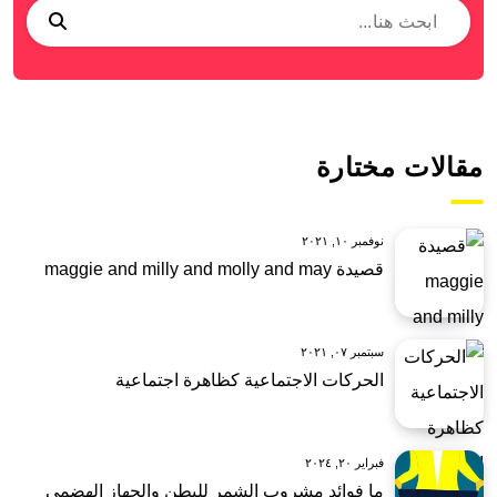
مقالات مختارة
نوفمبر ١٠, ٢٠٢١
قصيدة maggie and milly and molly and may
سبتمبر ٠٧, ٢٠٢١
الحركات الاجتماعية كظاهرة اجتماعية
فبراير ٢٠, ٢٠٢٤
ما فوائد مشروب الشمر للبطن والجهاز الهضمي