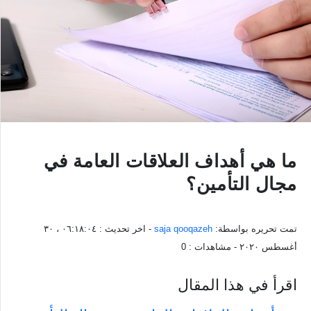
ما هي أهداف العلاقات العامة في
مجال التأمين؟
تمت تحريره بواسطة:
saja qooqazeh
- اخر تحديث :
٠٦:١٨:٠٤ ، ٣٠
أغسطس ٢٠٢٠
- مشاهدات :
0
اقرأ في هذا المقال