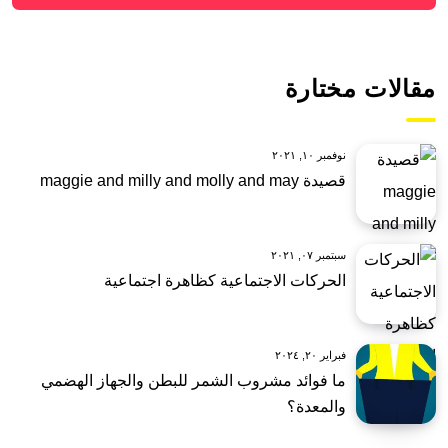
مقالات مختارة
نوفمبر ١٠, ٢٠٢١
قصيدة maggie and milly and molly and may
سبتمبر ٠٧, ٢٠٢١
الحركات الاجتماعية كظاهرة اجتماعية
فبراير ٢٠, ٢٠٢٤
ما فوائد مشروب الشمر للبطن والجهاز الهضمي
والمعدة؟