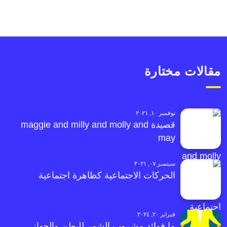
مقالات مختارة
نوفمبر ١٠, ٢٠٢١
قصيدة maggie and milly and molly and
may
سبتمبر ٠٧, ٢٠٢١
الحركات الاجتماعية كظاهرة اجتماعية
فبراير ٢٠, ٢٠٢٤
ما فوائد مشروب الشمر للبطن والجهاز