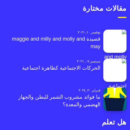
مقالات مختارة
نوفمبر ١٠, ٢٠٢١
قصيدة maggie and milly and molly and
may
سبتمبر ٠٧, ٢٠٢١
الحركات الاجتماعية كظاهرة اجتماعية
فبراير ٢٠, ٢٠٢٤
ما فوائد مشروب الشمر للبطن والجهاز
الهضمي والمعدة؟
هل تعلم