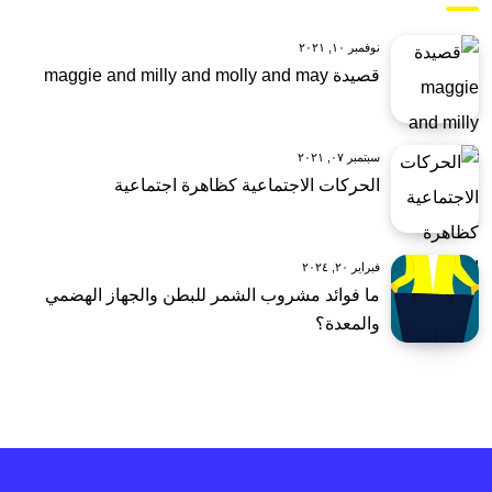
نوفمبر ١٠, ٢٠٢١
قصيدة maggie and milly and molly and may
سبتمبر ٠٧, ٢٠٢١
الحركات الاجتماعية كظاهرة اجتماعية
فبراير ٢٠, ٢٠٢٤
ما فوائد مشروب الشمر للبطن والجهاز الهضمي
والمعدة؟