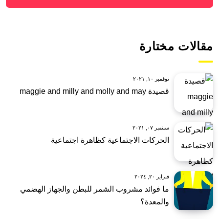
مقالات مختارة
نوفمبر ١٠, ٢٠٢١
قصيدة maggie and milly and molly and may
سبتمبر ٠٧, ٢٠٢١
الحركات الاجتماعية كظاهرة اجتماعية
فبراير ٢٠, ٢٠٢٤
ما فوائد مشروب الشمر للبطن والجهاز الهضمي
والمعدة؟