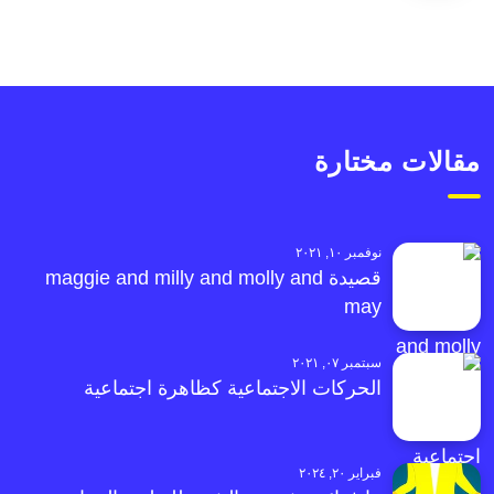
مقالات مختارة
نوفمبر ١٠, ٢٠٢١
قصيدة maggie and milly and molly and
may
سبتمبر ٠٧, ٢٠٢١
الحركات الاجتماعية كظاهرة اجتماعية
فبراير ٢٠, ٢٠٢٤