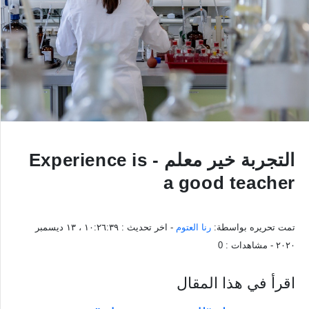
التجربة خير معلم - Experience is
a good teacher
تمت تحريره بواسطة:
رنا العتوم
- اخر تحديث :
١٠:٢٦:٣٩ ، ١٣ ديسمبر
٢٠٢٠
- مشاهدات :
0
اقرأ في هذا المقال