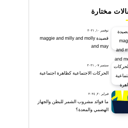
الات مختارة
نوفمبر ١٠, ٢٠٢١
قصيدة maggie and milly and molly
and may
سبتمبر ٠٧, ٢٠٢١
الحركات الاجتماعية كظاهرة اجتماعية
فبراير ٢٠, ٢٠٢٤
ما فوائد مشروب الشمر للبطن والجهاز
الهضمي والمعدة؟