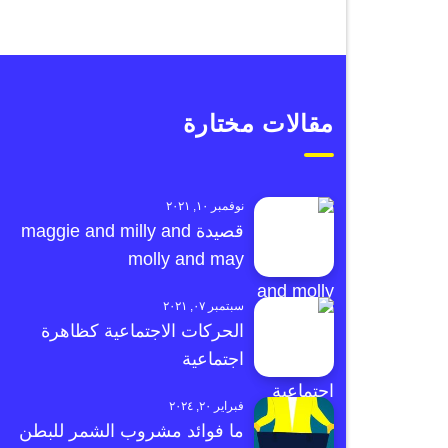
مقالات مختارة
نوفمبر ١٠, ٢٠٢١
قصيدة maggie and milly and
molly and may
سبتمبر ٠٧, ٢٠٢١
الحركات الاجتماعية كظاهرة
اجتماعية
فبراير ٢٠, ٢٠٢٤
ما فوائد مشروب الشمر للبطن