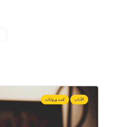
الآداب
كتب وروايات