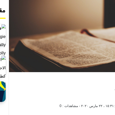
مق
١٥ ، ٢٢ مارس ٢٠٢٠
- مشاهدات :
0