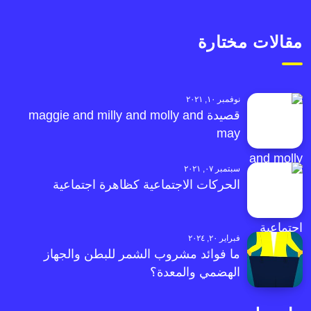
مقالات مختارة
نوفمبر ١٠, ٢٠٢١
قصيدة maggie and milly and molly and
may
سبتمبر ٠٧, ٢٠٢١
الحركات الاجتماعية كظاهرة اجتماعية
فبراير ٢٠, ٢٠٢٤
ما فوائد مشروب الشمر للبطن والجهاز
الهضمي والمعدة؟