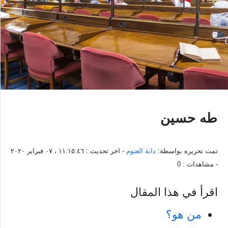
طه حسين
تمت تحريره بواسطة:
دانة العتوم
- اخر تحديث :
١١:١٥:٤٦ ، ٠٧ فبراير ٢٠٢٠
- مشاهدات :
0
اقرأ في هذا المقال
من هو؟