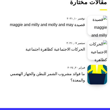
مقالات مختارة
نوفمبر ١٠, ٢٠٢١
قصيدة maggie and milly and molly and may
سبتمبر ٠٧, ٢٠٢١
الحركات الاجتماعية كظاهرة اجتماعية
فبراير ٢٠, ٢٠٢٤
ما فوائد مشروب الشمر للبطن والجهاز الهضمي
والمعدة؟