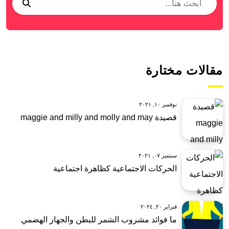
مقالات مختارة
نوفمبر ١٠, ٢٠٢١
قصيدة maggie and milly and molly and may
سبتمبر ٠٧, ٢٠٢١
الحركات الاجتماعية كظاهرة اجتماعية
فبراير ٢٠, ٢٠٢٤
ما فوائد مشروب الشمر للبطن والجهاز الهضمي