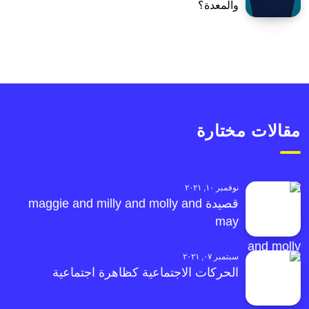
والمعدة؟
مقالات مختارة
نوفمبر ١٠, ٢٠٢١
قصيدة maggie and milly and molly and
may
سبتمبر ٠٧, ٢٠٢١
الحركات الاجتماعية كظاهرة اجتماعية