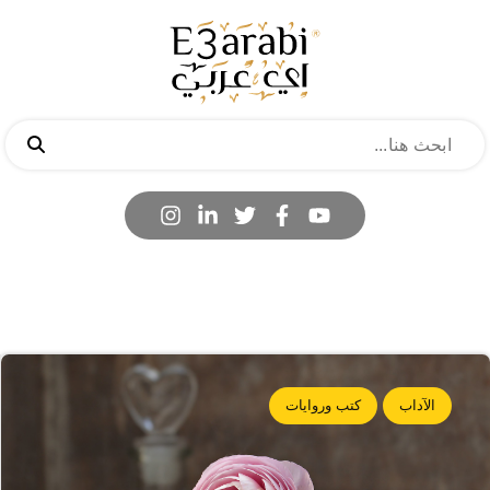
الآداب
كتب وروايات