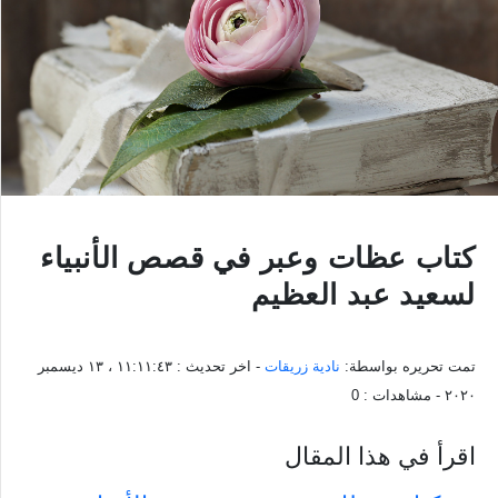
كتاب عظات وعبر في قصص الأنبياء
لسعيد عبد العظيم
تمت تحريره بواسطة:
نادية زريقات
- اخر تحديث :
١١:١١:٤٣ ، ١٣ ديسمبر
٢٠٢٠
- مشاهدات :
0
اقرأ في هذا المقال