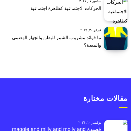
سبتمبر ٠٧, ٢٠٢١
الحركات الاجتماعية كظاهرة اجتماعية
فبراير ٢٠, ٢٠٢٤
ما فوائد مشروب الشمر للبطن والجهاز الهضمي
والمعدة؟
مقالات مختارة
نوفمبر ١٠, ٢٠٢١
قصيدة maggie and milly and molly and