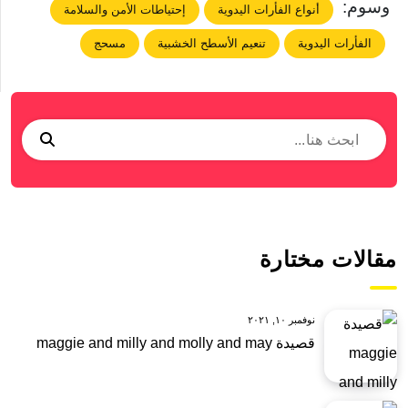
وسوم:
أنواع الفأرات اليدوية
إحتياطات الأمن والسلامة
الفأرات اليدوية
تنعيم الأسطح الخشبية
مسحج
مقالات مختارة
نوفمبر ١٠, ٢٠٢١
قصيدة maggie and milly and molly and may