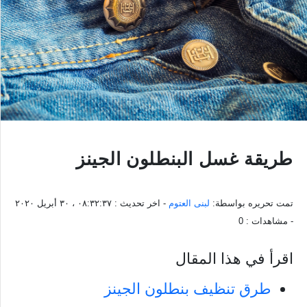
طريقة غسل البنطلون الجينز
تمت تحريره بواسطة:
لبنى العتوم
- اخر تحديث :
٠٨:٣٢:٣٧ ، ٣٠ أبريل ٢٠٢٠
- مشاهدات :
0
اقرأ في هذا المقال
طرق تنظيف بنطلون الجينز