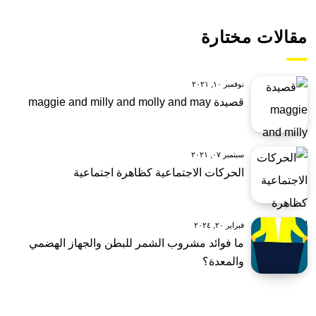
مقالات مختارة
نوفمبر ١٠, ٢٠٢١
قصيدة maggie and milly and molly and may
سبتمبر ٠٧, ٢٠٢١
الحركات الاجتماعية كظاهرة اجتماعية
فبراير ٢٠, ٢٠٢٤
ما فوائد مشروب الشمر للبطن والجهاز الهضمي
والمعدة؟