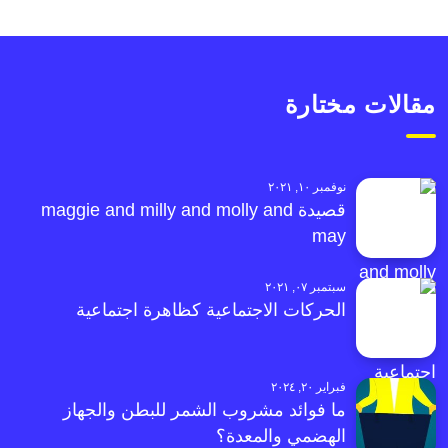
مقالات مختارة
نوفمبر ١٠, ٢٠٢١
قصيدة maggie and milly and molly and
may
سبتمبر ٠٧, ٢٠٢١
الحركات الاجتماعية كظاهرة اجتماعية
فبراير ٢٠, ٢٠٢٤
ما فوائد مشروب الشمر للبطن والجهاز
الهضمي والمعدة؟