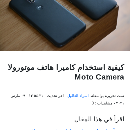
كيفية استخدام كاميرا هاتف موتورولا
Moto Camera
تمت تحريره بواسطة:
اسراء العالول
- اخر تحديث :
١٣:٥٤:٣١ ، ٠٩ مارس
٢٠٢١
- مشاهدات :
0
اقرأ في هذا المقال