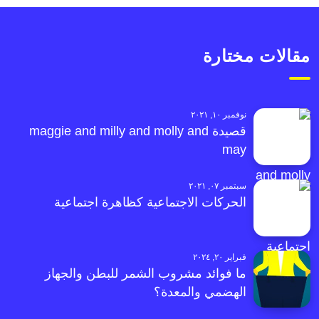
مقالات مختارة
نوفمبر ١٠, ٢٠٢١
قصيدة maggie and milly and molly and
may
سبتمبر ٠٧, ٢٠٢١
الحركات الاجتماعية كظاهرة اجتماعية
فبراير ٢٠, ٢٠٢٤
ما فوائد مشروب الشمر للبطن والجهاز
الهضمي والمعدة؟