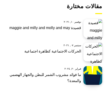
مقالات مختارة
نوفمبر ١٠, ٢٠٢١
قصيدة maggie and milly and molly and may
سبتمبر ٠٧, ٢٠٢١
الحركات الاجتماعية كظاهرة اجتماعية
فبراير ٢٠, ٢٠٢٤
ما فوائد مشروب الشمر للبطن والجهاز الهضمي
والمعدة؟