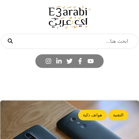
التقنية
هواتف ذكية