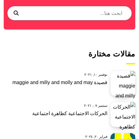
مقالات مختارة
نوفمبر ١٠, ٢٠٢١
قصيدة maggie and milly and molly and may
سبتمبر ٠٧, ٢٠٢١
الحركات الاجتماعية كظاهرة اجتماعية
فبراير ٢٠, ٢٠٢٤