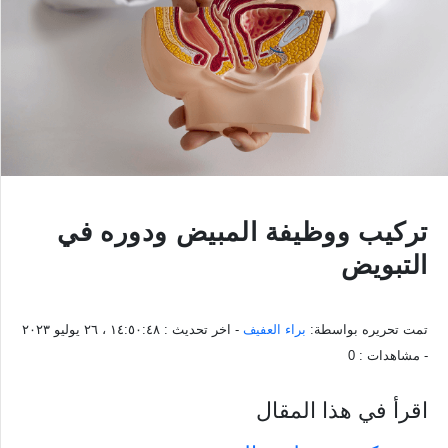
تركيب ووظيفة المبيض ودوره في
التبويض
تمت تحريره بواسطة:
براء العفيف
- اخر تحديث :
١٤:٥٠:٤٨ ، ٢٦ يوليو ٢٠٢٣
- مشاهدات :
0
اقرأ في هذا المقال