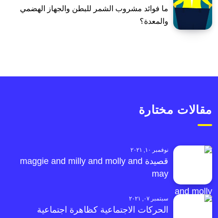
ما فوائد مشروب الشمر للبطن والجهاز الهضمي
والمعدة؟
مقالات مختارة
نوفمبر ١٠, ٢٠٢١
قصيدة maggie and milly and molly and
may
سبتمبر ٠٧, ٢٠٢١
الحركات الاجتماعية كظاهرة اجتماعية