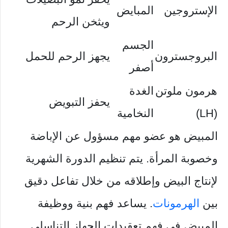
الإستروجين
المبايض
ويثخن الرحم
الجسم
البروجسترون
يجهز الرحم للحمل
أصفر
هرمون ملوتن
الغدة
يحفز التبويض
(LH)
النخامية
المبيض هو عضو مهم مسؤول عن الإباضة
وخصوبة المرأة. يتم تنظيم الدورة الشهرية
لإنتاج البيض وإطلاقه من خلال تفاعل دقيق
بين
الهرمونات
. يساعد فهم بنية ووظيفة
المبيض في فهم تعقيدات الجهاز التناسلي