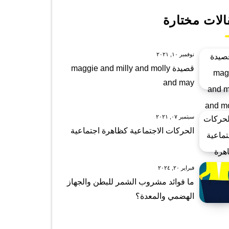
الات مختارة
نوفمبر ١٠, ٢٠٢١
قصيدة maggie and milly and molly
and may
سبتمبر ٠٧, ٢٠٢١
الحركات الاجتماعية كظاهرة اجتماعية
فبراير ٢٠, ٢٠٢٤
ما فوائد مشروب الشمر للبطن والجهاز
الهضمي والمعدة؟