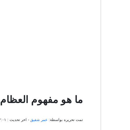
ما هو مفهوم العظام
تمت تحريره بواسطة:
عمر شفيق
- اخر تحديث :
٠٧:٠٢:٠١ ، 