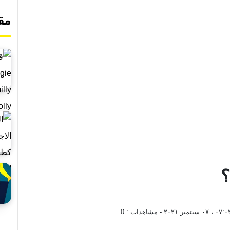
مق
؟
٠٧ سبتمبر ٢٠٢١
- مشاهدات :
0