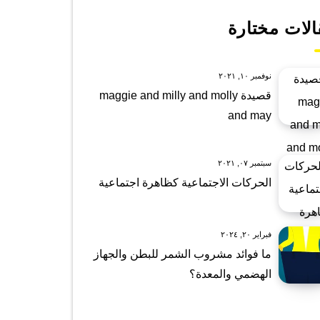
الات مختارة
نوفمبر ١٠, ٢٠٢١
قصيدة maggie and milly and molly
and may
سبتمبر ٠٧, ٢٠٢١
الحركات الاجتماعية كظاهرة اجتماعية
فبراير ٢٠, ٢٠٢٤
ما فوائد مشروب الشمر للبطن والجهاز
الهضمي والمعدة؟