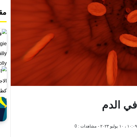
مق
في الدم
، ١٠ يوليو ٢٠٢٣
- مشاهدات :
0