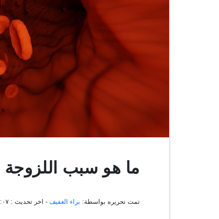
ما هو سبب اللزوجة 
تمت تحريره بواسطة:
براء العفيف
- اخر تحديث :
١٠:٠٩:٠٧ 