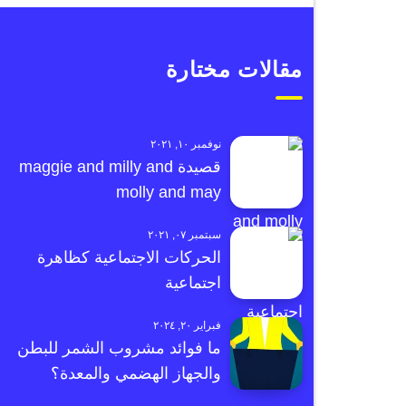
مقالات مختارة
نوفمبر ١٠, ٢٠٢١
قصيدة maggie and milly and
molly and may
سبتمبر ٠٧, ٢٠٢١
الحركات الاجتماعية كظاهرة
اجتماعية
فبراير ٢٠, ٢٠٢٤
ما فوائد مشروب الشمر للبطن
والجهاز الهضمي والمعدة؟