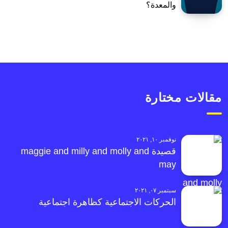
والمعدة؟
مقالات مختارة
نوفمبر ١٠, ٢٠٢١
قصيدة maggie and milly and molly and
may
سبتمبر ٠٧, ٢٠٢١
الحركات الاجتماعية كظاهرة اجتماعية