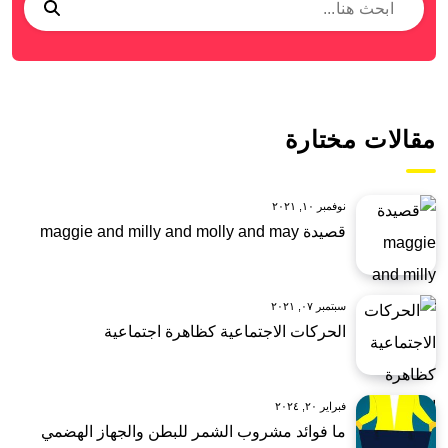
مقالات مختارة
نوفمبر ١٠, ٢٠٢١
قصيدة maggie and milly and molly and may
سبتمبر ٠٧, ٢٠٢١
الحركات الاجتماعية كظاهرة اجتماعية
فبراير ٢٠, ٢٠٢٤
ما فوائد مشروب الشمر للبطن والجهاز الهضمي