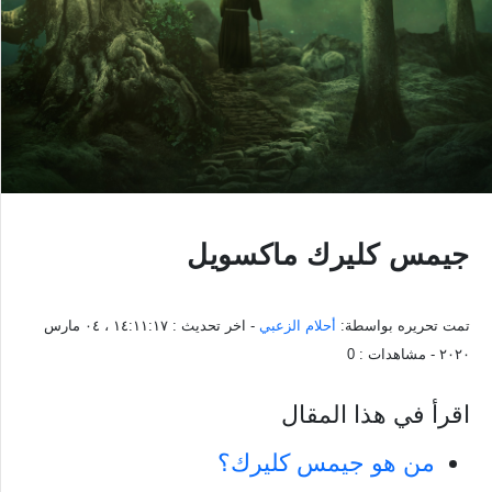
جيمس كليرك ماكسويل
تمت تحريره بواسطة:
أحلام الزعبي
- اخر تحديث :
١٤:١١:١٧ ، ٠٤ مارس
٢٠٢٠
- مشاهدات :
0
اقرأ في هذا المقال
من هو جيمس كليرك؟