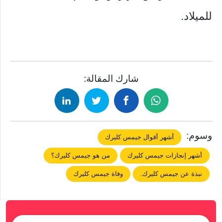
للميلاد.
شارك المقالة:
وسوم:
أشهر أقوال جيمس كليرك
أشهر إنجازات جيمس كليرك
من هو جيمس كليرك؟
نبذة عن جيمس كليرك.
وفاة جيمس كليرك