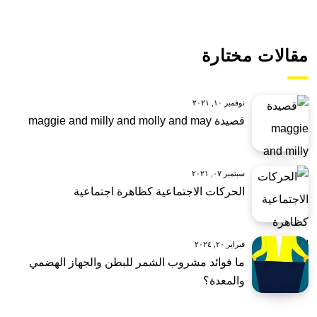
مقالات مختارة
نوفمبر ١٠, ٢٠٢١
قصيدة maggie and milly and molly and may
سبتمبر ٠٧, ٢٠٢١
الحركات الاجتماعية كظاهرة اجتماعية
فبراير ٢٠, ٢٠٢٤
ما فوائد مشروب الشمر للبطن والجهاز الهضمي
والمعدة؟