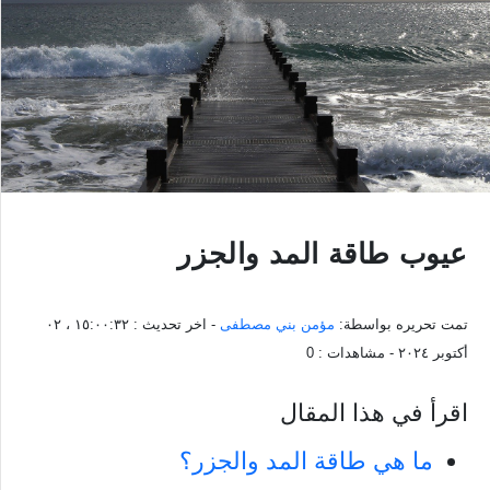
عيوب طاقة المد والجزر
تمت تحريره بواسطة:
مؤمن بني مصطفى
- اخر تحديث :
١٥:٠٠:٣٢ ، ٠٢
أكتوبر ٢٠٢٤
- مشاهدات :
0
اقرأ في هذا المقال
ما هي طاقة المد والجزر؟