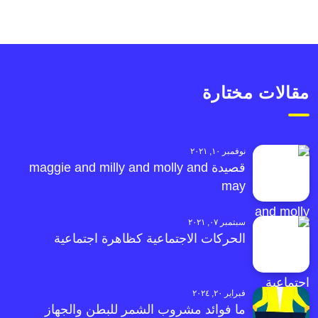
مقالات مختارة
نوفمبر ١٠, ٢٠٢١
قصيدة maggie and milly and molly and
may
سبتمبر ٠٧, ٢٠٢١
الحركات الاجتماعية كظاهرة اجتماعية
فبراير ٢٠, ٢٠٢٤
ما فوائد مشروب الشمر للبطن والجهاز