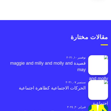
مقالات مختارة
نوفمبر ١٠, ٢٠٢١
قصيدة maggie and milly and molly and
may
سبتمبر ٠٧, ٢٠٢١
الحركات الاجتماعية كظاهرة اجتماعية
فبراير ٢٠, ٢٠٢٤