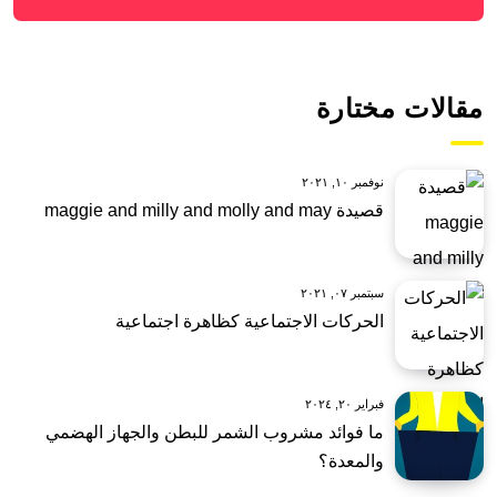
مقالات مختارة
نوفمبر ١٠, ٢٠٢١
قصيدة maggie and milly and molly and may
سبتمبر ٠٧, ٢٠٢١
الحركات الاجتماعية كظاهرة اجتماعية
فبراير ٢٠, ٢٠٢٤
ما فوائد مشروب الشمر للبطن والجهاز الهضمي
والمعدة؟