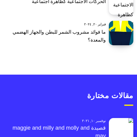
الحركات الاجتماعية كظاهرة اجتماعية
فبراير ٢٠, ٢٠٢٤
ما فوائد مشروب الشمر للبطن والجهاز الهضمي
والمعدة؟
مقالات مختارة
نوفمبر ١٠, ٢٠٢١
قصيدة maggie and milly and molly and
may