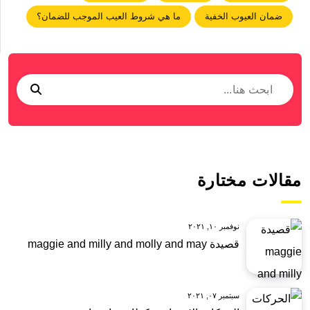
ضمان العيوب الخفية
ما هي شروط العيب الموجب للضمان؟
مقالات مختارة
نوفمبر ١٠, ٢٠٢١
قصيدة maggie and milly and molly and may
سبتمبر ٠٧, ٢٠٢١