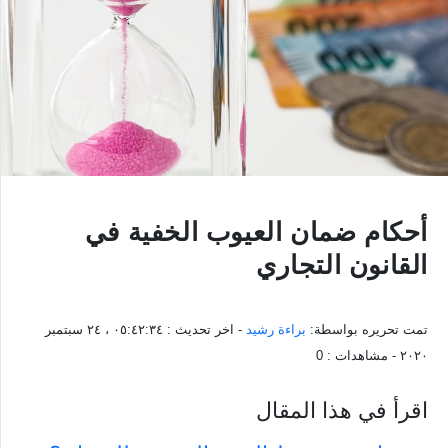
أحكام ضمان العيوب الخفية في
القانون التجاري
تمت تحريره بواسطة:
براءة رشيد
- اخر تحديث :
٠٥:٤٢:٣٤ ، ٢٤ سبتمبر
٢٠٢٠
- مشاهدات :
0
اقرأ في هذا المقال