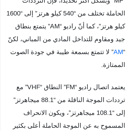
“MF” وبشكل أكثر تحديداً، فإنّ الترددات
الحاملة تختلف من “540 كيلو هرتز” إلى “1600
كيلو هرتز”، كما أنّ راديو “AM” يتمتع بنطاق
جيد ومقاوم للتداخل المادي من المباني، لكنّ
“
AM
” لا تتمتع بسمعة طيبة في جودة الصوت
الممتازة.
يعتمد اتصال راديو “FM” النطاق “VHF” مع
ترددات الموجة الناقلة من “88.1 ميجاهرتز”
إلى “108.1 ميجاهرتز”، ويكون الانحراف
المسموح به عن الموجة الحاملة أعلى بكثير