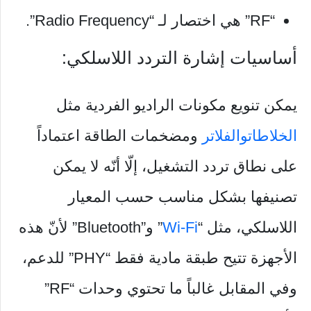
“RF” هي اختصار لـ “Radio Frequency”.
أساسيات إشارة التردد اللاسلكي:
يمكن تنويع مكونات الراديو الفردية مثل
الخلاطات
والفلاتر
ومضخمات الطاقة اعتماداً
على نطاق تردد التشغيل، إلّا أنّه لا يمكن
تصنيفها بشكل مناسب حسب المعيار
اللاسلكي، مثل “
Wi-Fi
” و”Bluetooth” لأنّ هذه
الأجهزة تتيح طبقة مادية فقط “PHY” للدعم،
وفي المقابل غالباً ما تحتوي وحدات “RF”