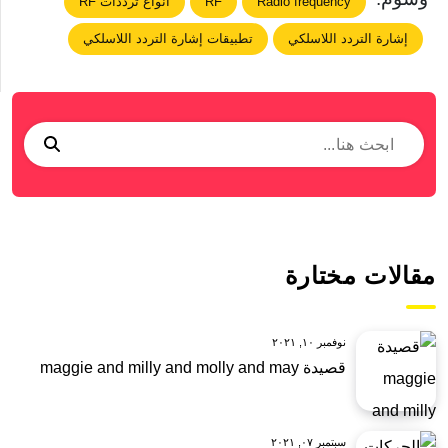
Radio frequency
RF
أنواع ترددات RF
إشارة التردد اللاسلكي
تطبيقات إشارة التردد اللاسلكي
مقالات مختارة
نوفمبر ١٠, ٢٠٢١
قصيدة maggie and milly and molly and may
سبتمبر ٠٧, ٢٠٢١