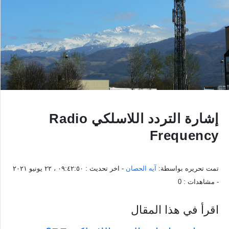
إشارة التردد اللاسلكي Radio
Frequency
تمت تحريره بواسطة:
آيه الحصان
- اخر تحديث :
٠٩:٤٢:٥٠ ، ٢٢ يونيو ٢٠٢١
- مشاهدات :
0
اقرأ في هذا المقال