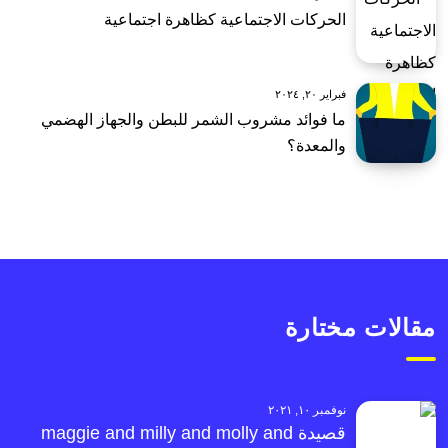
الحركات الاجتماعية كظاهرة اجتماعية
فبراير ٢٠, ٢٠٢٤
ما فوائد مشروب الشمر للبطن والجهاز الهضمي
والمعدة؟
مقالات مختارة
نوفمبر ١٠, ٢٠٢١
قصيدة maggie and milly and molly and