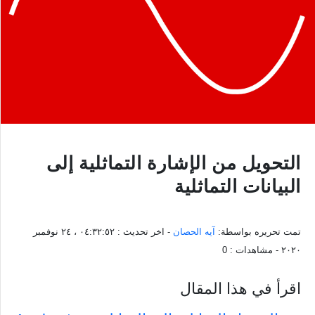
التحويل من الإشارة التماثلية إلى
البيانات التماثلية
تمت تحريره بواسطة:
آيه الحصان
- اخر تحديث :
٠٤:٣٢:٥٢ ، ٢٤ نوفمبر
٢٠٢٠
- مشاهدات :
0
اقرأ في هذا المقال