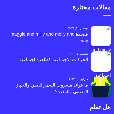
مقالات مختارة
نوفمبر ١٠, ٢٠٢١
قصيدة maggie and milly and molly and
may
سبتمبر ٠٧, ٢٠٢١
الحركات الاجتماعية كظاهرة اجتماعية
فبراير ٢٠, ٢٠٢٤
ما فوائد مشروب الشمر للبطن والجهاز
الهضمي والمعدة؟
هل تعلم