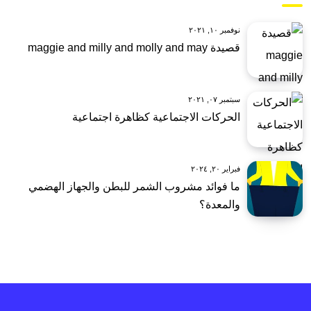
نوفمبر ١٠, ٢٠٢١
قصيدة maggie and milly and molly and may
سبتمبر ٠٧, ٢٠٢١
الحركات الاجتماعية كظاهرة اجتماعية
فبراير ٢٠, ٢٠٢٤
ما فوائد مشروب الشمر للبطن والجهاز الهضمي
والمعدة؟