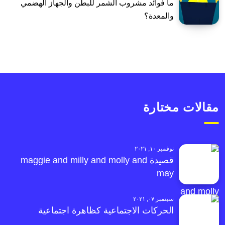
ما فوائد مشروب الشمر للبطن والجهاز الهضمي
والمعدة؟
مقالات مختارة
نوفمبر ١٠, ٢٠٢١
قصيدة maggie and milly and molly and
may
سبتمبر ٠٧, ٢٠٢١
الحركات الاجتماعية كظاهرة اجتماعية