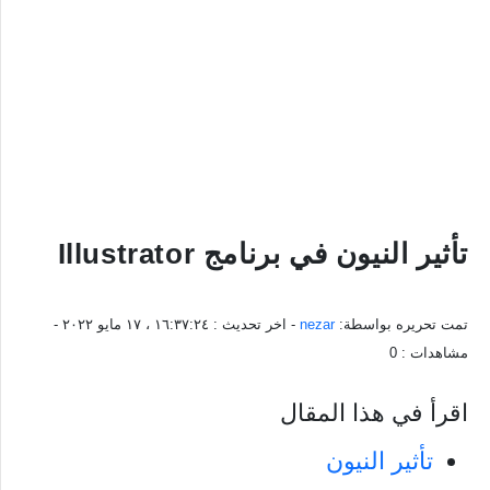
تأثير النيون في برنامج Illustrator
تمت تحريره بواسطة:
nezar
- اخر تحديث :
١٦:٣٧:٢٤ ، ١٧ مايو ٢٠٢٢
-
مشاهدات :
0
اقرأ في هذا المقال
تأثير النيون