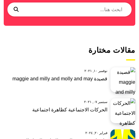
مقالات مختارة
نوفمبر ١٠, ٢٠٢١
قصيدة maggie and milly and molly and may
سبتمبر ٠٧, ٢٠٢١
الحركات الاجتماعية كظاهرة اجتماعية
فبراير ٢٠, ٢٠٢٤