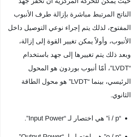
حيث يمكن للحركة المركزية أن تحفز جهد
الناتج المرتبط مباشرة بإزالة طرف الأنبوب
المفتوح، لذلك يتم إجراء نوعي التوصيل داخل
الأنبوب، وأولاً يمكن تغيير القوة إلى إزالة،
وبعد ذلك يتم تغييرها إلى جهد باستخدام
“LVDT”، أمّا أنبوب بوردون هو المحول
الرئيسي، بينما “LVDT” هو محول الطاقة
الثانوي.
“i / p” هي اختصار لـ “Input Power”.
“o / p” هي اختصار لـ “Output Power”.