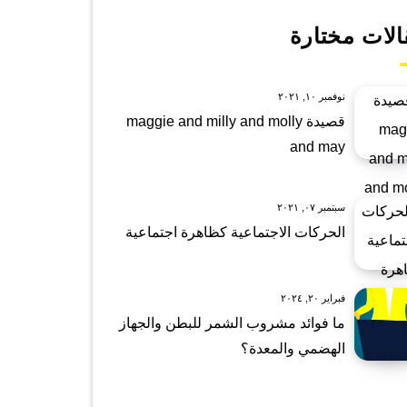
الات مختارة
نوفمبر ١٠, ٢٠٢١
قصيدة maggie and milly and molly
and may
سبتمبر ٠٧, ٢٠٢١
الحركات الاجتماعية كظاهرة اجتماعية
فبراير ٢٠, ٢٠٢٤
ما فوائد مشروب الشمر للبطن والجهاز
الهضمي والمعدة؟