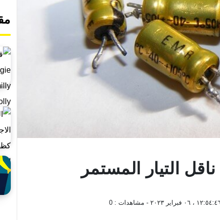
مق
اقل التيار المستمر
١٢:٥٤:٤ ، ٠٦ فبراير ٢٠٢٣
- مشاهدات :
0