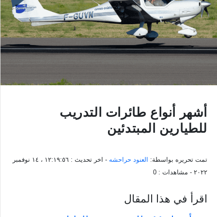
أشهر أنواع طائرات التدريب
للطيارين المبتدئين
تمت تحريره بواسطة:
العنود حراحشه
- اخر تحديث :
١٢:١٩:٥٦ ، ١٤ نوفمبر
٢٠٢٢
- مشاهدات :
0
اقرأ في هذا المقال