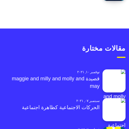
مقالات مختارة
نوفمبر ١٠, ٢٠٢١
قصيدة maggie and milly and molly and
may
سبتمبر ٠٧, ٢٠٢١
الحركات الاجتماعية كظاهرة اجتماعية