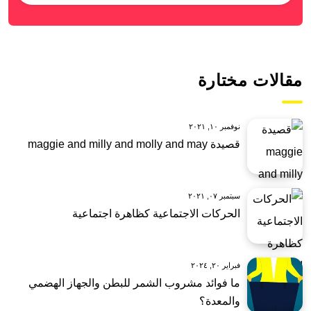
مقالات مختارة
نوفمبر ١٠, ٢٠٢١
قصيدة maggie and milly and molly and may
سبتمبر ٠٧, ٢٠٢١
الحركات الاجتماعية كظاهرة اجتماعية
فبراير ٢٠, ٢٠٢٤
ما فوائد مشروب الشمر للبطن والجهاز الهضمي
والمعدة؟