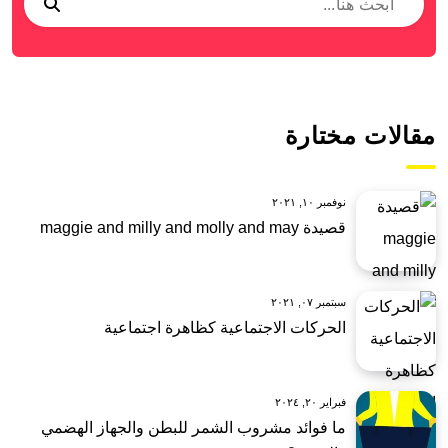
مقالات مختارة
نوفمبر ١٠, ٢٠٢١
قصيدة maggie and milly and molly and may
سبتمبر ٠٧, ٢٠٢١
الحركات الاجتماعية كظاهرة اجتماعية
فبراير ٢٠, ٢٠٢٤
ما فوائد مشروب الشمر للبطن والجهاز الهضمي