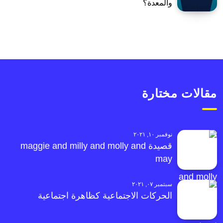
والمعدة؟
مقالات مختارة
نوفمبر ١٠, ٢٠٢١
قصيدة maggie and milly and molly and
may
سبتمبر ٠٧, ٢٠٢١
الحركات الاجتماعية كظاهرة اجتماعية