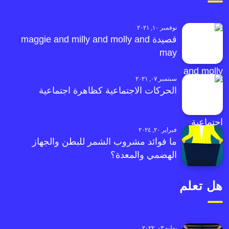
نوفمبر ١٠, ٢٠٢١
قصيدة maggie and milly and molly and
may
سبتمبر ٠٧, ٢٠٢١
الحركات الاجتماعية كظاهرة اجتماعية
فبراير ٢٠, ٢٠٢٤
ما فوائد مشروب الشمر للبطن والجهاز
الهضمي والمعدة؟
هل تعلم
يوليو ٠٣, ٢٠٢٢