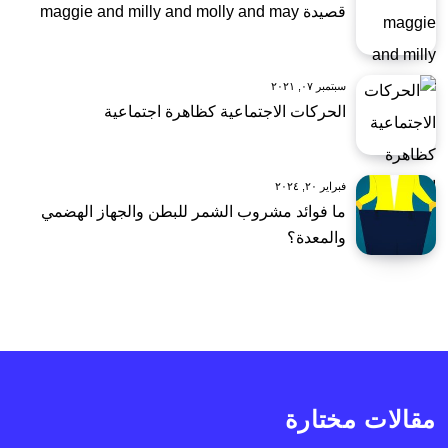
قصيدة maggie and milly and molly and may
سبتمبر ٠٧, ٢٠٢١
الحركات الاجتماعية كظاهرة اجتماعية
فبراير ٢٠, ٢٠٢٤
ما فوائد مشروب الشمر للبطن والجهاز الهضمي
والمعدة؟
مقالات مختارة