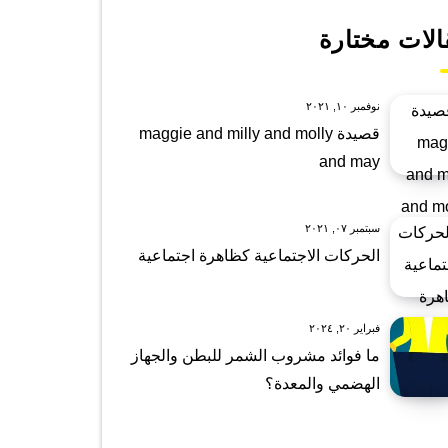
الات مختارة
نوفمبر ١٠, ٢٠٢١
قصيدة maggie and milly and molly
and may
سبتمبر ٠٧, ٢٠٢١
الحركات الاجتماعية كظاهرة اجتماعية
فبراير ٢٠, ٢٠٢٤
ما فوائد مشروب الشمر للبطن والجهاز
الهضمي والمعدة؟