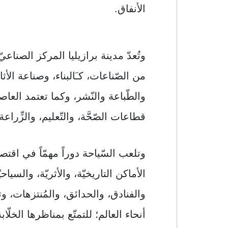
الأنفاق.
وتُعدّ مدينة برازيليا المركز الصناع
من الصّناعات، كـَالبناء، وصناعة الأثا
والطّباعة والنّشر، وكما تعتمد العاص
قطاعات الصّحَّة، والتّعليم، والزِّراعة
وتلعب السّياحة دوراً مهمّاً في اقتص
الأماكن التاريخيّة، والأثريّة، والسيا
والفنادق، والحدائق، والمُنتزهات،
أنحاء العالم؛ للتمتّع بمناظرها الخلّابة