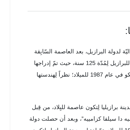
:
ليّة لدولة البرازيل، بعد العاصمة السّابِقة
“ريودي جانيرو”، الّتي بَقِيَتْ عاصمة للبرازيل لِمُدّة 125 سنة، حيث تمّ إدراجها
ضمن قائمة التُّراث العالميّ لليونسكو في عام 1987 للميلاد؛ نظراً لِهندستها
اقتراح مدينة برازيليا لِتكون عاصمة للبِلاد، من قِبل
ه دا سيلفا كزامييه”، وبعد أن حصلت دولة