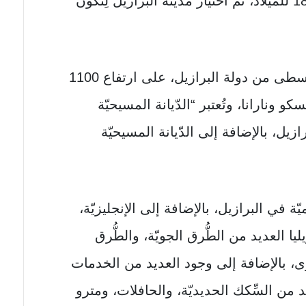
البرازيل علی استقلالها في عام 1891 للميلاد، تمّ اختيار مدينة البرازيل لِتكون
وتقع مدينة برازيليا علی الهَضَبَة الوسطی من دولة البرازيل، علی ارتفاع 1100
و ونارانا، وتُعتبر “الدّيانة المسيحيّة
رازيل، بالإضافة إلی الدّيانة المسيحيّة
ميّة في البرازيل، بالإضافة إلی الإنجليزيّة،
يا العديد من الطُّرق الجويّة، والطُّرق
لأخری، بالإضافة إلی وجود العديد من الخدمات
يد من السِّكك الحديديّة، والحافلات، ومترو