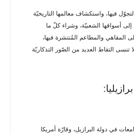
التجوّل فيها، واستكشاف معالمها التاريخيّة
ب إلی أسواقها الشعبيّة، وشراء كلّ ما
إلی المقاهي والمطاعم المُنتشرة فيها،
 تنسی التقاط العديد من الصّور التذكاريّة
ازيليا:
معات في دولة البرازيل، وقارّة أمريكا