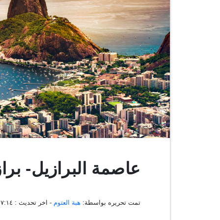
عاصمة البرازيل- برازي
تمت تحريره بواسطة:
هبة العتوم
- اخر تحديث :
١٣:٤٧:١٤ ، ٠٧