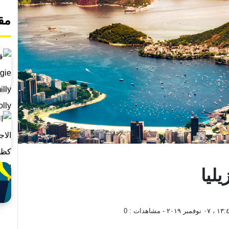
مق
ليا
 نوفمبر ٢٠١٩
- مشاهدات :
0