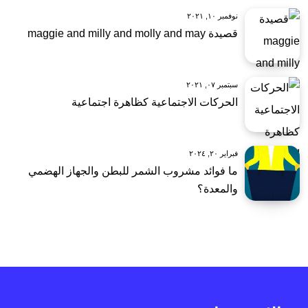
نوفمبر ١٠, ٢٠٢١
قصيدة maggie and milly and molly and may
سبتمبر ٠٧, ٢٠٢١
الحركات الاجتماعية كظاهرة اجتماعية
فبراير ٢٠, ٢٠٢٤
ما فوائد مشروب الشمر للبطن والجهاز الهضمي
والمعدة؟