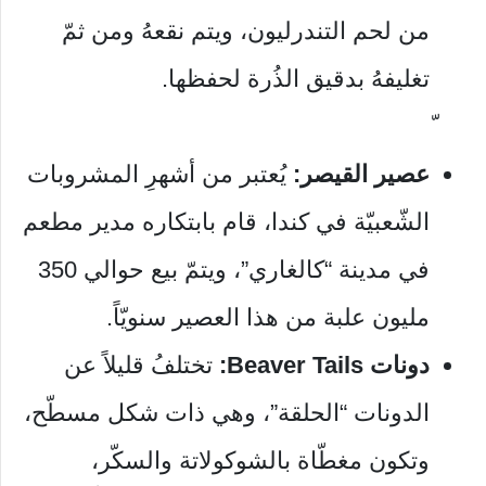
من لحم التندرليون، ويتم نقعهُ ومن ثمّ
تغليفهُ بدقيق الذُرة لحفظها.
عصير القيصر:
يُعتبر من أشهرِ المشروبات
الشّعبيّة في كندا، قام بابتكاره مدير مطعم
في مدينة “كالغاري”، ويتمّ بيع حوالي 350
مليون علبة من هذا العصير سنويّاً.
دونات Beaver Tails:
تختلفُ قليلاً عن
الدونات “الحلقة”، وهي ذات شكل مسطّح،
وتكون مغطّاة بالشوكولاتة والسكّر،