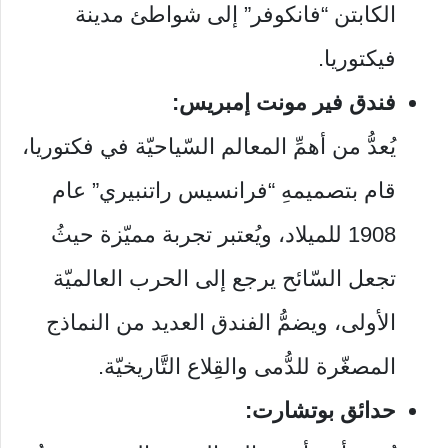
الكابتن “فانكوفر” إلى شواطئ مدينة
فيكتوريا.
فندق فير مونت إمبريس:
يُعدُّ من أهمِّ المعالم السّياحيّة في فكتوريا،
قام بتصميمهِ “فرانسيس راتنبيري” عام
1908 للميلاد، ويُعتبر تجربة مميّزة حيثُ
تجعل السّائح يرجع إلى الحرب العالميّة
الأولى، ويضمُّ الفندق العديد من النماذج
المصغّرة للدُّمى والقِلاع التَّاريخيّة.
حدائق بوتشارت: