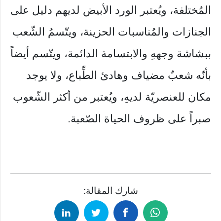
المُختلفة، ويُعتبر الورد الأبيض لديهم دليل على
الجنازات والمُناسبات الحزينة، ويتّسمُ الشّعب
ببشاشة وجههِ والابتسامة الدائمة، ويتّسم أيضاً
بأنّه شعبٌ مضياف وهادئ الطِّباع، ولا يوجد
مكان للعنصريّة لديهِ، ويُعتبر من أكثر الشّعوب
صبراً على ظروف الحياة الصّعبة.
شارك المقالة: