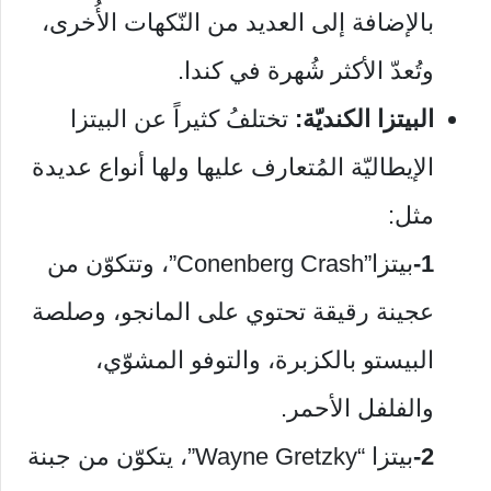
بالإضافة إلى العديد من النّكهات الأُخرى،
وتُعدّ الأكثر شُهرة في كندا.
البيتزا الكنديّة:
تختلفُ كثيراً عن البيتزا
الإيطاليّة المُتعارف عليها ولها أنواع عديدة
مثل:
1-
بيتزا”Conenberg Crash”، وتتكوّن من
عجينة رقيقة تحتوي على المانجو، وصلصة
البيستو بالكزبرة، والتوفو المشوّي،
والفلفل الأحمر.
2-
بيتزا “Wayne Gretzky”، يتكوّن من جبنة