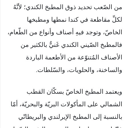
من الصّعب تحديد ذوق المطبخ الكندي؛ لأنَّهُ
لكلِّ مقاطعة في كندا نمطها ومطبخها
الخاصّ، وتوجد فيهِ أصناف وأنواع من الطّعام،
فالمطبخ الصّيني الكندي غَنيٌّ بالكثير من
الأصناف المُتنوّعة من الأطعمة الباردة
والساخنة، والحلويات، والسّلطات.
ويعتمد المطبخ الخاصّ بسكّان القطب
الشمالي على المأكولات البريّة والبحريّة، أمّا
بالنسبة إلى المطبخ الإيرلندي والبريطانّي