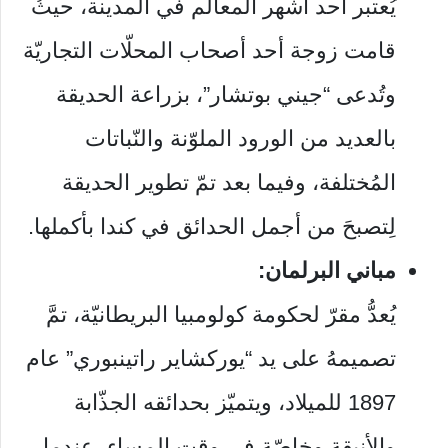
يُعتبر أحد أشهر المعالم في المدينة، حيثُ
قامت زوجة أحد أصحاب المحلّات التجاريّة
وتُدعى “جيني بوتشار”، بزراعة الحديقة
بالعديد من الورود الملوّنة والنّباتات
المُختلفة، وفيما بعد تمّ تطوير الحديقة
لِتصبحَ من أجمل الحدائق في كندا بأكملها.
مباني البرلمان:
يُعدُّ مقرّ لحكومة كولومبيا البريطانيّة، تمَّ
تصميمهُ على يد “يوركشاير راتينبوري” عام
1897 للميلاد، ويتميّز بحدائقه الجذّابة
والأنيقة وخاصّة في وقت المساء، عندما