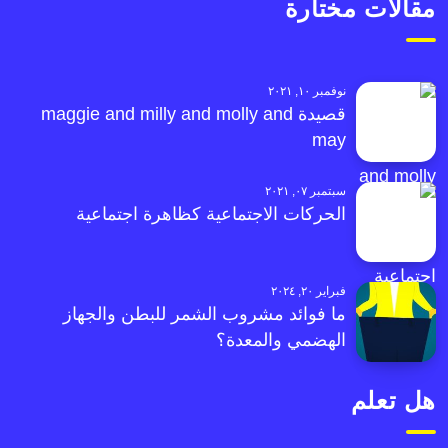
مقالات مختارة
نوفمبر ١٠, ٢٠٢١
قصيدة maggie and milly and molly and
may
سبتمبر ٠٧, ٢٠٢١
الحركات الاجتماعية كظاهرة اجتماعية
فبراير ٢٠, ٢٠٢٤
ما فوائد مشروب الشمر للبطن والجهاز
الهضمي والمعدة؟
هل تعلم