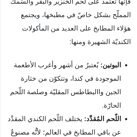
فإنّها تعتمد على لحم الخنزير والبقر والسّمك
المملّح بشكل خاصّ في مطبخها، ويجتمع
هؤلاء المطابخ على العديد من المأكولات
الكنديّة الشهيرة ومنها:
البوتين:
يُعتبرُ من أشهر وأغرب الأطعمة
الموجودة في كندا، وتتكوّن من خثارة
الجبن واالبطاطس المقليّة وصلصة اللّحم
الحارّة.
اللّحم المُقدَّد:
يختلف اللّحم الكندي المقدَّد
عن باقي المطابخ في العالم؛ لأنُّه مصنوعٌ