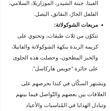
الفيتا، جبنة الشيدر، الموزاريلا، السلامي،
الفلفل الحارّ، النقانق، البصل.
مربعات الشوكولاتة:
تتكوّن من ثلاث طبقات، وتحتوي على
كريمة الزبدة بنكهة الشوكولاتة والفانيلا،
والخبز المطحون، وحصلت هذه الحلوى
على جائزة “جويس هاركاسل”.
ويشتهر السكّان في كندا بحرصهم على
العلاقات بين بعضهم والتّواصل فيما بينهم
وتبادل الهدايا في المُناسبات والأعياد