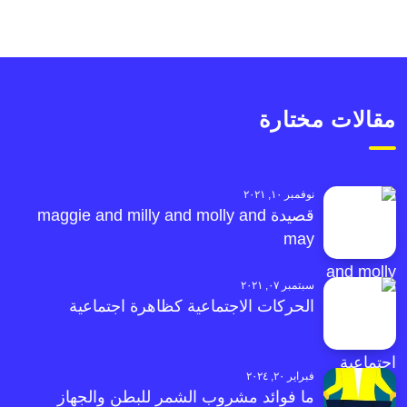
مقالات مختارة
نوفمبر ١٠, ٢٠٢١
قصيدة maggie and milly and molly and
may
سبتمبر ٠٧, ٢٠٢١
الحركات الاجتماعية كظاهرة اجتماعية
فبراير ٢٠, ٢٠٢٤
ما فوائد مشروب الشمر للبطن والجهاز