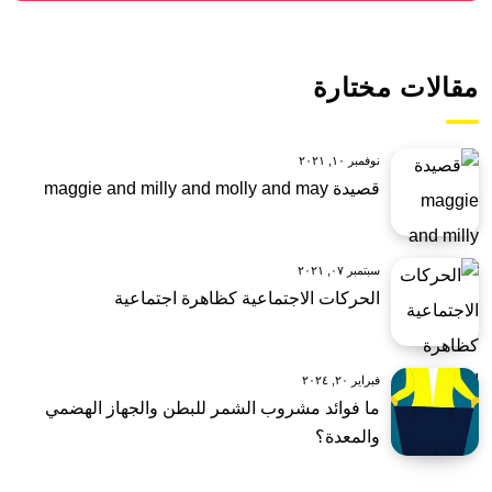
مقالات مختارة
نوفمبر ١٠, ٢٠٢١
قصيدة maggie and milly and molly and may
سبتمبر ٠٧, ٢٠٢١
الحركات الاجتماعية كظاهرة اجتماعية
فبراير ٢٠, ٢٠٢٤
ما فوائد مشروب الشمر للبطن والجهاز الهضمي
والمعدة؟