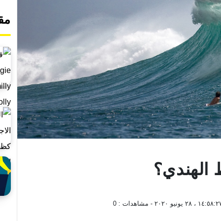
مق
 الهندي؟
١٤:٥٨: ، ٢٨ يونيو ٢٠٢٠
- مشاهدات :
0