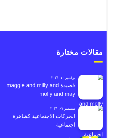
مقالات مختارة
نوفمبر ١٠, ٢٠٢١
قصيدة maggie and milly and
molly and may
سبتمبر ٠٧, ٢٠٢١
الحركات الاجتماعية كظاهرة
اجتماعية