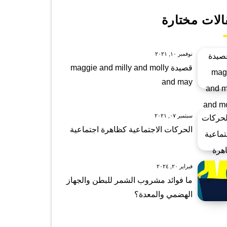
الات مختارة
نوفمبر ١٠, ٢٠٢١
قصيدة maggie and milly and molly
and may
سبتمبر ٠٧, ٢٠٢١
الحركات الاجتماعية كظاهرة اجتماعية
فبراير ٢٠, ٢٠٢٤
ما فوائد مشروب الشمر للبطن والجهاز
الهضمي والمعدة؟