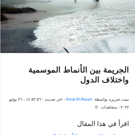
الجريمة بين الأنماط الموسمية
واختلاف الدول
تمت تحريره بواسطة:
Amal Al-Atoum
- اخر تحديث :
١٤:٥٢:٥٦ ، ٢٦ يوليو
٢٠٢٢
- مشاهدات :
0
اقرأ في هذا المقال