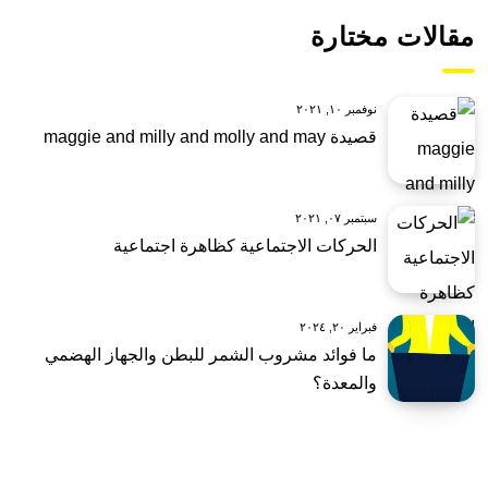
مقالات مختارة
نوفمبر ١٠, ٢٠٢١
قصيدة maggie and milly and molly and may
سبتمبر ٠٧, ٢٠٢١
الحركات الاجتماعية كظاهرة اجتماعية
فبراير ٢٠, ٢٠٢٤
ما فوائد مشروب الشمر للبطن والجهاز الهضمي
والمعدة؟