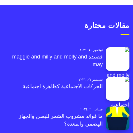
مقالات مختارة
نوفمبر ١٠, ٢٠٢١
قصيدة maggie and milly and molly and
may
سبتمبر ٠٧, ٢٠٢١
الحركات الاجتماعية كظاهرة اجتماعية
فبراير ٢٠, ٢٠٢٤
ما فوائد مشروب الشمر للبطن والجهاز
الهضمي والمعدة؟