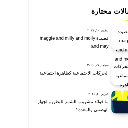
الات مختارة
نوفمبر ١٠, ٢٠٢١
قصيدة maggie and milly and molly
and may
سبتمبر ٠٧, ٢٠٢١
الحركات الاجتماعية كظاهرة اجتماعية
فبراير ٢٠, ٢٠٢٤
ما فوائد مشروب الشمر للبطن والجهاز
الهضمي والمعدة؟