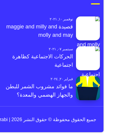
نوفمبر ١٠, ٢٠٢١
قصيدة maggie and milly and
molly and may
سبتمبر ٠٧, ٢٠٢١
الحركات الاجتماعية كظاهرة
اجتماعية
فبراير ٢٠, ٢٠٢٤
ما فوائد مشروب الشمر للبطن
والجهاز الهضمي والمعدة؟
جميع الحقوق محفوظة © حقوق النشر 2026 | e3arabi