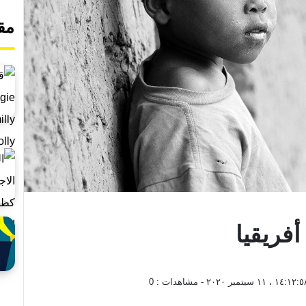
مق
أفريقيا
١٤:١٢: ، ١١ سبتمبر ٢٠٢٠
- مشاهدات :
0