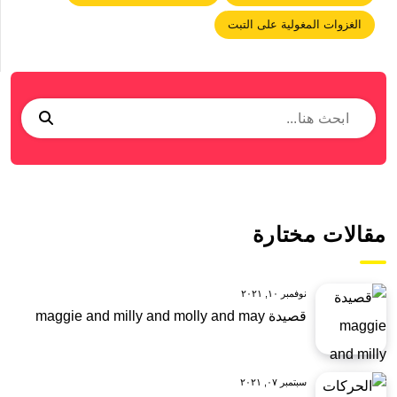
الغزوات المغولية على التبت
مقالات مختارة
نوفمبر ١٠, ٢٠٢١
قصيدة maggie and milly and molly and may
سبتمبر ٠٧, ٢٠٢١