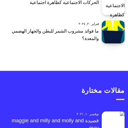
الحركات الاجتماعية كظاهرة اجتماعية
فبراير ٢٠, ٢٠٢٤
ما فوائد مشروب الشمر للبطن والجهاز الهضمي
والمعدة؟
مقالات مختارة
نوفمبر ١٠, ٢٠٢١
قصيدة maggie and milly and molly and