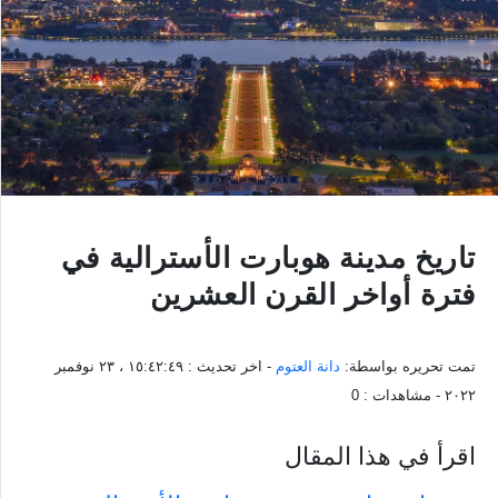
تاريخ مدينة هوبارت الأسترالية في
فترة أواخر القرن العشرين
تمت تحريره بواسطة:
دانة العتوم
- اخر تحديث :
١٥:٤٢:٤٩ ، ٢٣ نوفمبر
٢٠٢٢
- مشاهدات :
0
اقرأ في هذا المقال