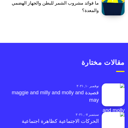
ما فوائد مشروب الشمر للبطن والجهاز الهضمي
والمعدة؟
مقالات مختارة
نوفمبر ١٠, ٢٠٢١
قصيدة maggie and milly and molly and
may
سبتمبر ٠٧, ٢٠٢١
الحركات الاجتماعية كظاهرة اجتماعية