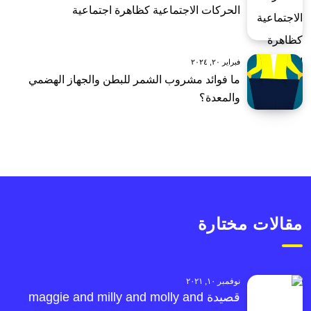
الحركات الاجتماعية كظاهرة اجتماعية
فبراير ٢٠, ٢٠٢٤
ما فوائد مشروب الشمر للبطن والجهاز الهضمي
والمعدة؟
مقالات مختارة
نوفمبر ١٠, ٢٠٢١
قصيدة maggie and milly and molly and