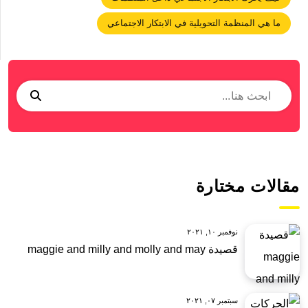
ما هي المنظمة التحويلية في الابتكار الاجتماعي
مقالات مختارة
نوفمبر ١٠, ٢٠٢١
قصيدة maggie and milly and molly and may
سبتمبر ٠٧, ٢٠٢١