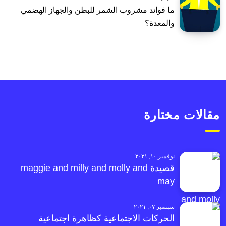
ما فوائد مشروب الشمر للبطن والجهاز الهضمي
والمعدة؟
مقالات مختارة
نوفمبر ١٠, ٢٠٢١
قصيدة maggie and milly and molly and
may
سبتمبر ٠٧, ٢٠٢١
الحركات الاجتماعية كظاهرة اجتماعية