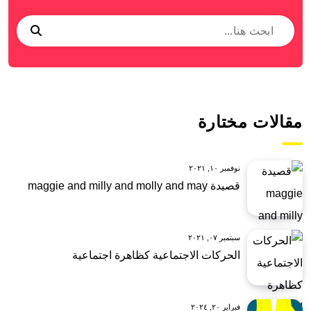
مقالات مختارة
نوفمبر ١٠, ٢٠٢١
قصيدة maggie and milly and molly and may
سبتمبر ٠٧, ٢٠٢١
الحركات الاجتماعية كظاهرة اجتماعية
فبراير ٢٠, ٢٠٢٤