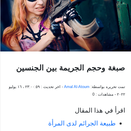
صبغة وحجم الجريمة بين الجنسين
تمت تحريره بواسطة:
Amal Al-Atoum
- اخر تحديث :
٢٣:٠٠:٥٩ ، ١٦ يوليو
٢٠٢٢
- مشاهدات :
0
اقرأ في هذا المقال
طبيعة الجرائم لدى المرأة