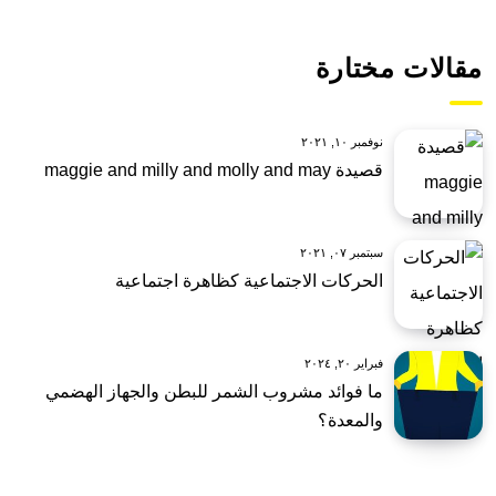
مقالات مختارة
نوفمبر ١٠, ٢٠٢١
قصيدة maggie and milly and molly and may
سبتمبر ٠٧, ٢٠٢١
الحركات الاجتماعية كظاهرة اجتماعية
فبراير ٢٠, ٢٠٢٤
ما فوائد مشروب الشمر للبطن والجهاز الهضمي
والمعدة؟