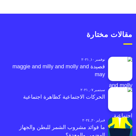
مقالات مختارة
نوفمبر ١٠, ٢٠٢١
قصيدة maggie and milly and molly and
may
سبتمبر ٠٧, ٢٠٢١
الحركات الاجتماعية كظاهرة اجتماعية
فبراير ٢٠, ٢٠٢٤
ما فوائد مشروب الشمر للبطن والجهاز
الهضمي والمعدة؟