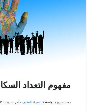
مفهوم التعداد السكا
تمت تحريره بواسطة:
إسراء العفيف
- اخر تحديث :
٥:٥٣