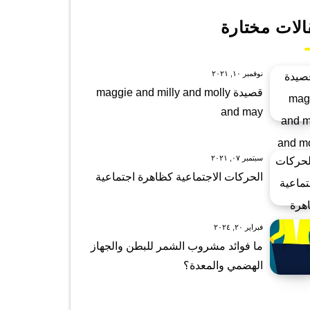
الات مختارة
نوفمبر ١٠, ٢٠٢١
قصيدة maggie and milly and molly
and may
سبتمبر ٠٧, ٢٠٢١
الحركات الاجتماعية كظاهرة اجتماعية
فبراير ٢٠, ٢٠٢٤
ما فوائد مشروب الشمر للبطن والجهاز
الهضمي والمعدة؟