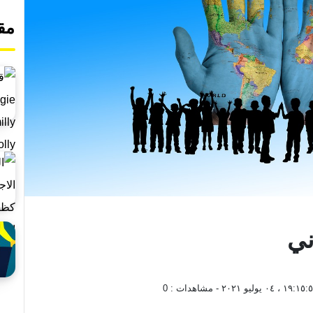
مق
ني
١٩:١ ، ٠٤ يوليو ٢٠٢١
- مشاهدات :
0