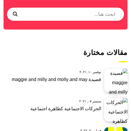
مقالات مختارة
نوفمبر ١٠, ٢٠٢١
قصيدة maggie and milly and molly and may
سبتمبر ٠٧, ٢٠٢١
الحركات الاجتماعية كظاهرة اجتماعية
فبراير ٢٠, ٢٠٢٤