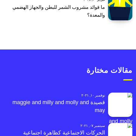
ما فوائد مشروب الشمر للبطن والجهاز الهضمي
والمعدة؟
مقالات مختارة
نوفمبر ١٠, ٢٠٢١
قصيدة maggie and milly and molly and
may
سبتمبر ٠٧, ٢٠٢١
الحركات الاجتماعية كظاهرة اجتماعية