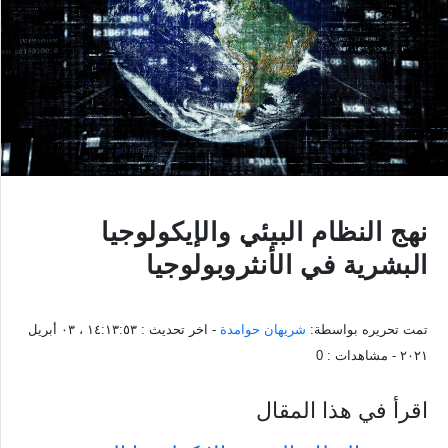
نهج النظام البيئي والإيكولوجيا
البشرية في الأنثروبولوجيا
تمت تحريره بواسطة:
شريهان حوامدة
- اخر تحديث :
١٤:١٣:٥٣ ، ٠٣ أبريل
٢٠٢١
- مشاهدات :
0
اقرأ في هذا المقال