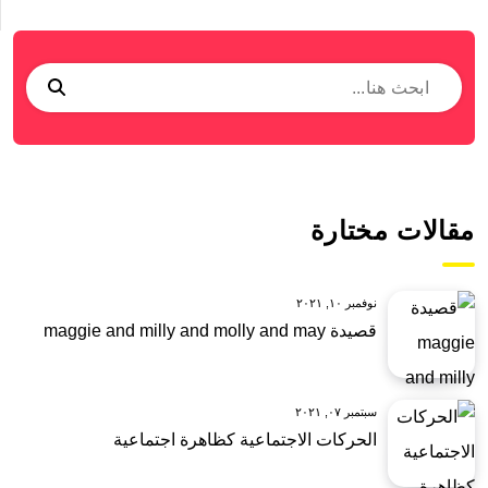
مقالات مختارة
نوفمبر ١٠, ٢٠٢١
قصيدة maggie and milly and molly and may
سبتمبر ٠٧, ٢٠٢١
الحركات الاجتماعية كظاهرة اجتماعية