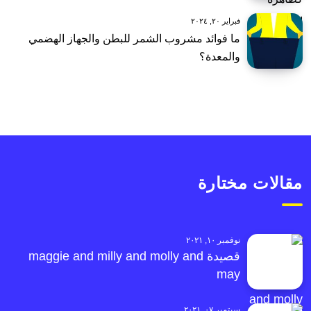
فبراير ٢٠, ٢٠٢٤
ما فوائد مشروب الشمر للبطن والجهاز الهضمي
والمعدة؟
مقالات مختارة
نوفمبر ١٠, ٢٠٢١
قصيدة maggie and milly and molly and
may
سبتمبر ٠٧, ٢٠٢١