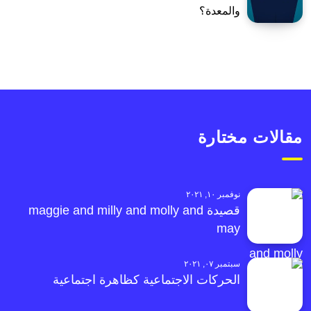
والمعدة؟
مقالات مختارة
نوفمبر ١٠, ٢٠٢١
قصيدة maggie and milly and molly and
may
سبتمبر ٠٧, ٢٠٢١
الحركات الاجتماعية كظاهرة اجتماعية