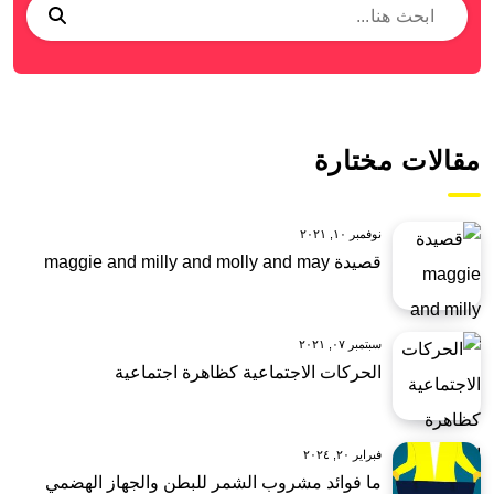
مقالات مختارة
نوفمبر ١٠, ٢٠٢١
قصيدة maggie and milly and molly and may
سبتمبر ٠٧, ٢٠٢١
الحركات الاجتماعية كظاهرة اجتماعية
فبراير ٢٠, ٢٠٢٤
ما فوائد مشروب الشمر للبطن والجهاز الهضمي