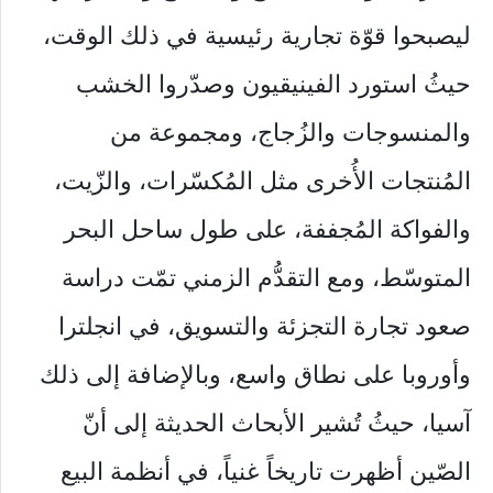
ليصبحوا قوّة تجارية رئيسية في ذلك الوقت،
حيثُ استورد الفينيقيون وصدّروا الخشب
والمنسوجات والزُجاج، ومجموعة من
المُنتجات الأُخرى مثل المُكسّرات، والزّيت،
والفواكة المُجففة، على طول ساحل البحر
المتوسّط، ومع التقدُّم الزمني تمّت دراسة
صعود تجارة التجزئة والتسويق، في انجلترا
وأوروبا على نطاق واسع، وبالإضافة إلى ذلك
آسيا، حيثُ تُشير الأبحاث الحديثة إلى أنّ
الصّين أظهرت تاريخاً غنياً، في أنظمة البيع