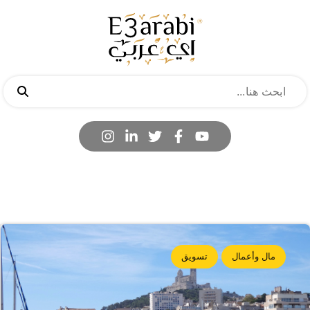
مال وأعمال
تسويق