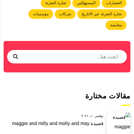
الحضارات
المستهلكين
تجارة التجزئة
تجارة التجزئة عبر الاتاريخ
شركات
مؤسسات
مقايضة
مقالات مختارة
نوفمبر ١٠, ٢٠٢١
قصيدة maggie and milly and molly and may