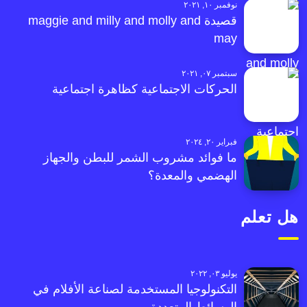
نوفمبر ١٠, ٢٠٢١
قصيدة maggie and milly and molly and
may
سبتمبر ٠٧, ٢٠٢١
الحركات الاجتماعية كظاهرة اجتماعية
فبراير ٢٠, ٢٠٢٤
ما فوائد مشروب الشمر للبطن والجهاز
الهضمي والمعدة؟
هل تعلم
يوليو ٠٣, ٢٠٢٢
التكنولوجيا المستخدمة لصناعة الأفلام في